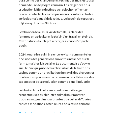
qui a connu des changements techniques mais est aussi
demandeuse de progrès humain. Les exigences de la
production laitière destinée au reblochon offrent un
revenu confortable en comparaison aux autres activités
agricoles mais aussi de la fatigue. Le besoin de repos est
déjà évoqué par les 3 frères.
Le film aborde aussi la vie de famille, la place des
femmes en agriculture, le plaisir d’un travail en plein air.
Cette nature « faut la préserver, pas y faire n’importe
quoi ».
2024,
André le seul frère encore vivant commente les
décisions des générations suivantes installées sur la
ferme, mais les laisse faire. Le documentaire s’ouvre
sur Hélène qui parle de la robotisation de la traite des
vaches comme une facilitation du travail des éleveurs et
non leur remplacement, ou comme un accélérateur des
cadences et de la production comme dans l’industrie.
Le film fait la part belle aux conditions d’élevage
respectueuses du bien-être animal pour montrer
d’autres images plus rassurantes que celles diffusées
par les associations défenseures de la cause animale.