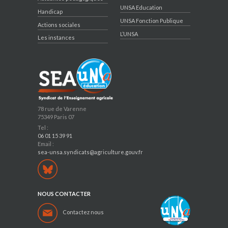
UNSA Education
Handicap
UNSA Fonction Publique
Actions sociales
L’UNSA
Les instances
78 rue de Varenne
75349 Paris 07
Tel :
06 01 15 39 91
Email :
sea-unsa.syndicats@agriculture.gouv.fr
NOUS CONTACTER
Contactez nous