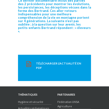
Ce dernier documentaire inclus des parties
des 2 précédents pour montrer les évolutions,
les persistances, les déceptions vécues dans la
ferme des Bertrand. Ces aller-retours
indispensables pour une meilleure
compréhension de la vie en montagne portent
sur 4 générations. La suivante n’est pas
oubliée ; à la question sur leur avenir, les
petits-enfants Bertrand répondent : « éleveurs
».
TÉLÉCHARGER L'ACTUALITÉ EN
PDF
THÉMATIQUES
PARTENAIRES
Hygiène et sécurité
Fédération UNSA
Agriculture
Actualités pédagogiques