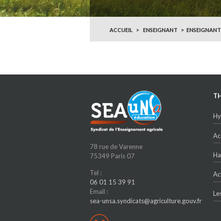
ACCUEIL
ENSEIGNANT
ENSEIGNANT
T
Hy
Ac
78 rue de Varenne
Ha
75349 Paris 07
Tel :
Ac
06 01 15 39 91
Email :
Le
sea-unsa.syndicats@agriculture.gouv.fr