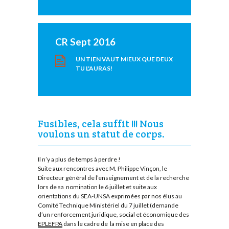
CR Sept 2016
UN TIEN VAUT MIEUX QUE DEUX
TU L'AURAS!
Fusibles, cela suffit !!! Nous
voulons un statut de corps.
Il n’y a plus de temps à perdre !
Suite aux rencontres avec M. Philippe Vinçon, le
Directeur général de l’enseignement et de la recherche
lors de sa nomination le 6 juillet et suite aux
orientations du SEA-UNSA exprimées par nos élus au
Comité Technique Ministériel du 7 juillet (demande
d’un renforcement juridique, social et économique des
EPLEFPA
dans le cadre de la mise en place des