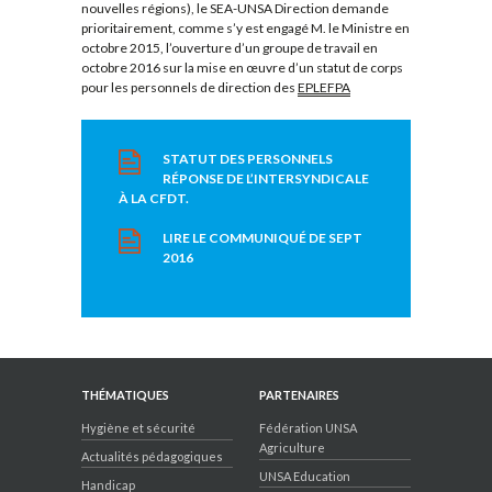
nouvelles régions), le SEA-UNSA Direction demande
prioritairement, comme s’y est engagé M. le Ministre en
octobre 2015, l’ouverture d’un groupe de travail en
octobre 2016 sur la mise en œuvre d’un statut de corps
pour les personnels de direction des
EPLEFPA
STATUT DES PERSONNELS
RÉPONSE DE L’INTERSYNDICALE
À LA CFDT.
LIRE LE COMMUNIQUÉ DE SEPT
2016
THÉMATIQUES
PARTENAIRES
Hygiène et sécurité
Fédération UNSA
Agriculture
Actualités pédagogiques
UNSA Education
Handicap