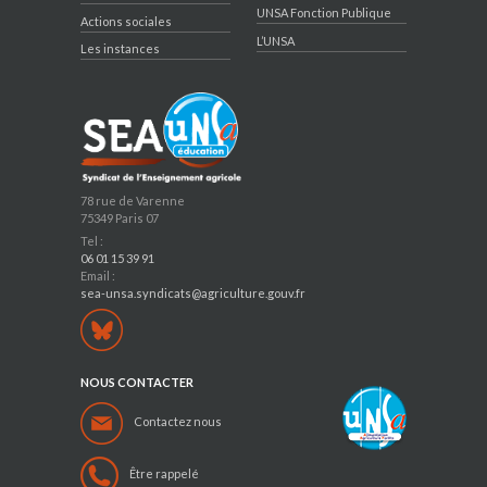
UNSA Fonction Publique
Actions sociales
L’UNSA
Les instances
78 rue de Varenne
75349 Paris 07
Tel :
06 01 15 39 91
Email :
sea-unsa.syndicats@agriculture.gouv.fr
NOUS CONTACTER
Contactez nous
Être rappelé