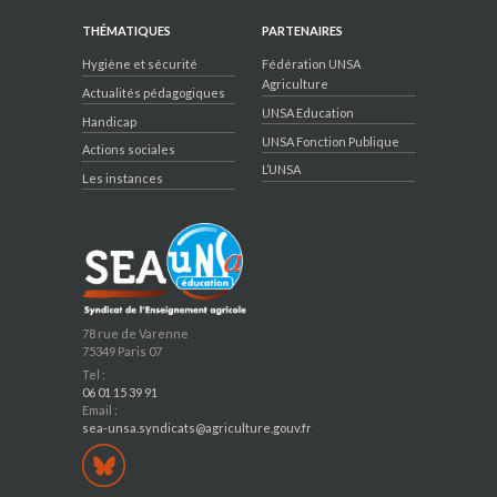
THÉMATIQUES
PARTENAIRES
Hygiène et sécurité
Fédération UNSA
Agriculture
Actualités pédagogiques
UNSA Education
Handicap
UNSA Fonction Publique
Actions sociales
L’UNSA
Les instances
78 rue de Varenne
75349 Paris 07
Tel :
06 01 15 39 91
Email :
sea-unsa.syndicats@agriculture.gouv.fr