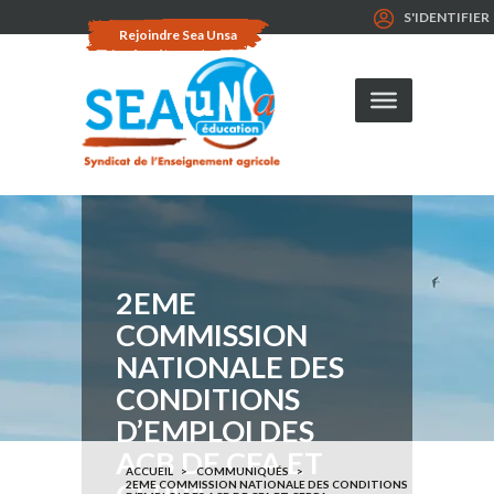
S'IDENTIFIER
Rejoindre Sea Unsa
2EME
COMMISSION
NATIONALE DES
CONDITIONS
D’EMPLOI DES
ACB DE CFA ET
ACCUEIL
COMMUNIQUÉS
2EME COMMISSION NATIONALE DES CONDITIONS