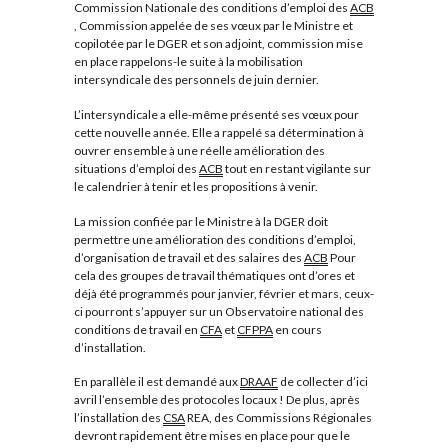
Commission Nationale des conditions d’emploi des
ACB
, Commission appelée de ses vœux par le Ministre et
copilotée par le DGER et son adjoint, commission mise
en place rappelons-le suite à la mobilisation
intersyndicale des personnels de juin dernier.
L’intersyndicale a elle-même présenté ses vœux pour
cette nouvelle année. Elle a rappelé sa détermination à
ouvrer ensemble à une réelle amélioration des
situations d’emploi des
ACB
tout en restant vigilante sur
le calendrier à tenir et les propositions à venir.
La mission confiée par le Ministre à la DGER doit
permettre une amélioration des conditions d’emploi,
d’organisation de travail et des salaires des
ACB
Pour
cela des groupes de travail thématiques ont d’ores et
déjà été programmés pour janvier, février et mars, ceux-
ci pourront s’appuyer sur un Observatoire national des
conditions de travail en
CFA
et
CFPPA
en cours
d’installation.
En parallèle il est demandé aux
DRAAF
de collecter d’ici
avril l’ensemble des protocoles locaux ! De plus, après
l’installation des
CSA
REA, des Commissions Régionales
devront rapidement être mises en place pour que le