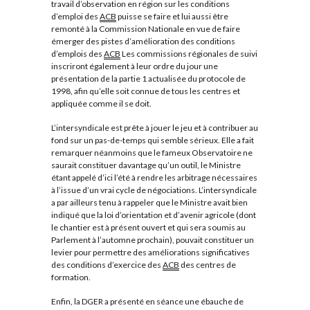
travail d’observation en région sur les conditions
d’emploi des
ACB
puisse se faire et lui aussi être
remonté à la Commission Nationale en vue de faire
émerger des pistes d’amélioration des conditions
d’emplois des
ACB
Les commissions régionales de suivi
inscriront également à leur ordre du jour une
présentation de la partie 1 actualisée du protocole de
1998, afin qu’elle soit connue de tous les centres et
appliquée comme il se doit.
L’intersyndicale est prête à jouer le jeu et à contribuer au
fond sur un pas-de-temps qui semble sérieux. Elle a fait
remarquer néanmoins que le fameux Observatoire ne
saurait constituer davantage qu’un outil, le Ministre
étant appelé d’ici l’été à rendre les arbitrage nécessaires
à l’issue d’un vrai cycle de négociations. L’intersyndicale
a par ailleurs tenu à rappeler que le Ministre avait bien
indiqué que la loi d’orientation et d’avenir agricole (dont
le chantier est à présent ouvert et qui sera soumis au
Parlement à l’automne prochain), pouvait constituer un
levier pour permettre des améliorations significatives
des conditions d’exercice des
ACB
des centres de
formation.
Enfin, la DGER a présenté en séance une ébauche de