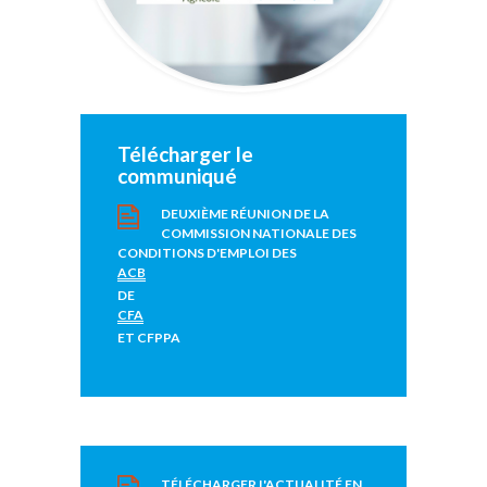
Télécharger le
communiqué
DEUXIÈME RÉUNION DE LA
COMMISSION NATIONALE DES
CONDITIONS D'EMPLOI DES
ACB
DE
CFA
ET CFPPA
TÉLÉCHARGER L'ACTUALITÉ EN