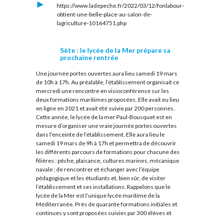
https://www.ladepeche.fr/2022/03/12/fonlabour-
obtient-une-belle-place-au-salon-de-
lagriculture-10164751.php
Sète : le lycée de la Mer prépare sa
prochaine rentrée
Une journée portes ouvertes aura lieu samedi 19 mars
de 10h à 17h. Au préalable, l’établissement organisait ce
mercredi une rencontre en visioconférence sur les
deux formations maritimes proposées. Elle avait eu lieu
en ligne en 2021 et avait été suivie par 200 personnes.
Cette année, le lycée de la mer Paul-Bousquet est en
mesure d’organiser une vraie journée portes ouvertes
dans l’enceinte de l’établissement. Elle aura lieu le
samedi 19 mars de 9h à 17h et permettra de découvrir
les différents parcours de formations pour chacune des
filières : pêche, plaisance, cultures marines, mécanique
navale ; de rencontrer et échanger avec l’équipe
pédagogique et les étudiants et, bien sûr, de visiter
l’établissement et ses installations. Rappelons que le
lycée de la Mer est l’unique lycée maritime de la
Méditerranée. Près de quarante formations initiales et
continues y sont proposées suivies par 300 élèves et