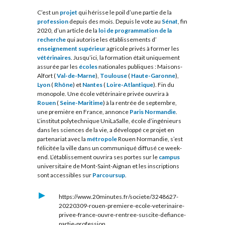
C’est un
projet
qui hérisse le poil d’une partie de la
profession
depuis des mois. Depuis le vote au
Sénat
, fin
2020, d’un article de la
loi de programmation de la
recherche
qui autorise les établissements d’
enseignement supérieur
agricole privés à former les
vétérinaires
. Jusqu’ici, la formation était uniquement
assurée par les
écoles
nationales publiques : Maisons-
Alfort (
Val-de-Marne
),
Toulouse
(
Haute-Garonne
),
Lyon
(
Rhône
) et
Nantes
(
Loire-Atlantique
). Fin du
monopole. Une école vétérinaire privée ouvrira à
Rouen
(
Seine-Maritime
) à la rentrée de septembre,
une première en France, annonce
Paris Normandie
.
L’institut polytechnique UniLaSalle, école d’ingénieurs
dans les sciences de la vie, a développé ce projet en
partenariat avec la
métropole
Rouen Normandie, s’est
félicitée la ville dans un communiqué diffusé ce week-
end. L’établissement ouvrira ses portes sur le
campus
universitaire de Mont-Saint-Aignan et les inscriptions
sont accessibles sur
Parcoursup
.
https://www.20minutes.fr/societe/3248627-
20220309-rouen-premiere-ecole-veterinaire-
privee-france-ouvre-rentree-suscite-defiance-
partie-profession