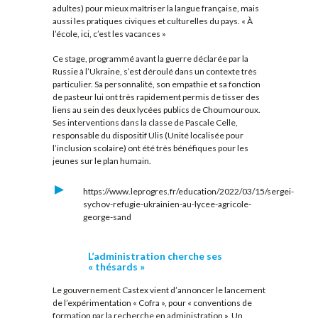
adultes) pour mieux maîtriser la langue française, mais
aussi les pratiques civiques et culturelles du pays. « À
l’école, ici, c’est les vacances »
Ce stage, programmé avant la guerre déclarée par la
Russie à l’Ukraine, s’est déroulé dans un contexte très
particulier. Sa personnalité, son empathie et sa fonction
de pasteur lui ont très rapidement permis de tisser des
liens au sein des deux lycées publics de Choumouroux.
Ses interventions dans la classe de Pascale Celle,
responsable du dispositif Ulis (Unité localisée pour
l’inclusion scolaire) ont été très bénéfiques pour les
jeunes sur le plan humain.
https://www.leprogres.fr/education/2022/03/15/sergei-
sychov-refugie-ukrainien-au-lycee-agricole-
george-sand
L’administration cherche ses
« thésards »
Le gouvernement Castex vient d’annoncer le lancement
de l’expérimentation « Cofra », pour « conventions de
formation par la recherche en administration ». Un