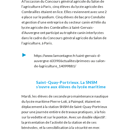
À l’occasion du Concours général agricole du Salon de
l’agriculture à Paris, cinq élèves du lycée agricole des
Combrailles étaient en lice. Elles reviennent avec une 2
e place sur le podium. Cinq élèves de bac pro Conduite
et gestion d’une entreprise du secteur canin et félin du
lycée agricole des Combrailles à Saint-Gervais-
d’Auvergne ont participé au trophée canin interlycées
dans le cadre du Concours général agricole du Salon de
l’agriculture, à Paris.
https://www.lamontagne.fr/saint-gervais-d-
auvergne-63390/actualites/primees-au-salon-
de-lagriculture_14099881/
Saint-Quay-Portrieux. La SNSM
s’ouvre aux élèves du lycée maritime
Mardi, les élèves de seconde pro maintenance nautique
du lycée maritime Pierre-Loti, à Paimpol, étaient en
déplacement à la station SNSM de Saint-Quay-Portrieux
pour une journée entière de travaux pratiques, à la fois
sur la vedette et sur le ponton. Avec un double objectif :
la présentation de l’activité de la station et de ses
bénévoles, et la sensibilisation à la sécurité en mer.