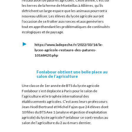
restauration de pâtures agricoles. Cette année, c’est sur
les terres de la ferme de Monteillas à Allières, qu’ils
défrichent un large espace que les animaux pourront à
nouveau utiliser. Les élèves du lycée agricole auront
l’occasion de se frotter aux ronces et aux genévriers
tout en appréhendant les problématiques de continuités
écologiques et de paysage.
https://www.ladepeche.fr/2022/03/14/le-
lycee-agricole-restaure-des-patures-
10168420.php
Fonlabour obtient une belle place au
salon de l’agriculture
Une classe de 1er année de BTS du lycée agricole
Fonlabour s’est déplacée à Paris pour le salon de
l’agriculture et le trophée international des
établissements agricoles. C’est avec leurs professeurs
Jean-Noël Bertrand et Michel Fajon que 24 élèves dont
10 filles du BTS Axe 1 (analyse et gestion d’exploitation
agricole) du lycée agricole Fonlabour se sont rendus au
salon de l’agriculture du 2 au 6 mars dernier.