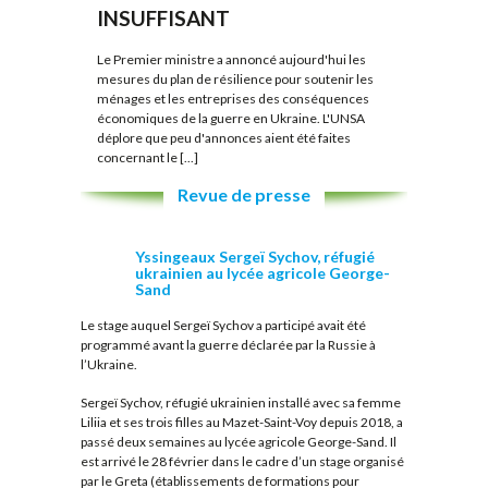
INSUFFISANT
Le Premier ministre a annoncé aujourd'hui les
mesures du plan de résilience pour soutenir les
ménages et les entreprises des conséquences
économiques de la guerre en Ukraine. L'UNSA
déplore que peu d'annonces aient été faites
concernant le [...]
Revue de presse
Yssingeaux Sergeï Sychov, réfugié
ukrainien au lycée agricole George-
Sand
Le stage auquel Sergeï Sychov a participé avait été
programmé avant la guerre déclarée par la Russie à
l’Ukraine.
Sergeï Sychov, réfugié ukrainien installé avec sa femme
Liliia et ses trois filles au Mazet-Saint-Voy depuis 2018, a
passé deux semaines au lycée agricole George-Sand. Il
est arrivé le 28 février dans le cadre d’un stage organisé
par le Greta (établissements de formations pour