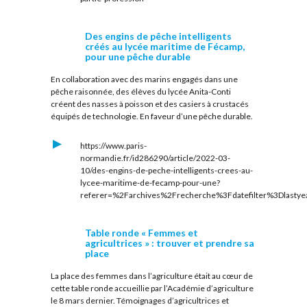
Des engins de pêche intelligents
créés au lycée maritime de Fécamp,
pour une pêche durable
En collaboration avec des marins engagés dans une
pêche raisonnée, des élèves du lycée Anita-Conti
créent des nasses à poisson et des casiers à crustacés
équipés de technologie. En faveur d’une pêche durable.
https://www.paris-
normandie.fr/id286290/article/2022-03-
10/des-engins-de-peche-intelligents-crees-au-
lycee-maritime-de-fecamp-pour-une?
referer=%2Farchives%2Frecherche%3Fdatefilter%3Dlas
Table ronde « Femmes et
agricultrices » : trouver et prendre sa
place
La place des femmes dans l’agriculture était au cœur de
cette table ronde accueillie par l’Académie d’agriculture
le 8 mars dernier. Témoignages d’agricultrices et