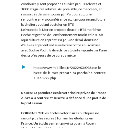
continues y sont proposées suivies par 300 élèves et
1000 stagiaires adultes. Au préalable, ce mercredi, en
raison des délais imposés par Parcoursup, une
rencontre en visioconférence était proposée aux futurs
bacheliers voulant postuler en BTS.
Le lycée de la Mer en propose deux : le BTS maritime
Pêche et gestion de l’environnement marin et le BTSA
aquaculture en apprentissage. Une demi-douzaine
d’élèves et parent ont suivi la rencontre aquaculture
avec Sophie Poch, la directrice adjointe rejointe par l’une
des professeurs de ce cursus mixte.
https://www.midilibre.fr/2022/03/09/sete-le-
lycee-de-la-mer-prepare-sa-prochaine-rentree-
10158972.php
Rouen : La première école vétérinaire privée de France
ouvre à la rentrée et suscite la défiance d’une partie de
la profession
FORMATION
Les écoles vétérinaires publiques ne
seront plus les seules à former les étudiants en
France. Un établissement privé va ouvrir à Rouen