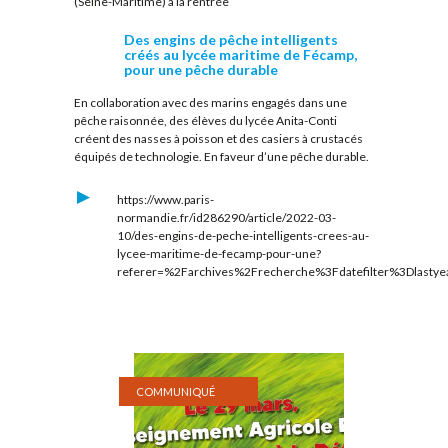
(Seine-Maritime) à la rentrée
Des engins de pêche intelligents
créés au lycée maritime de Fécamp,
pour une pêche durable
En collaboration avec des marins engagés dans une
pêche raisonnée, des élèves du lycée Anita-Conti
créent des nasses à poisson et des casiers à crustacés
équipés de technologie. En faveur d’une pêche durable.
https://www.paris-
normandie.fr/id286290/article/2022-03-
10/des-engins-de-peche-intelligents-crees-au-
lycee-maritime-de-fecamp-pour-une?
referer=%2Farchives%2Frecherche%3Fdatefilter%3Dlas
COMMUNIQUÉ