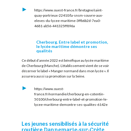
https://www.ouest-france.fr/bretagne/saint-
quay-portrieux-22410/la-snsm-souvre-aux-
eleves-du-lycee-maritime-3ffb6b2d-7ea0-
4681-ab56-441325ff896a
Cherbourg. Entre label et promotion,
le lycée maritime démontre ses
qualités
Ce début d’année 2022 est bénéfique au lycée maritime
de Cherbourg (Manche). L’établissement vient de se voir
décerner le label « Manger normand dans mon lycée ». Il
assurera aussi sa promotion sur la Seine.
https://www.ouest-
france.fr/normandie/cherbourg-en-cotentin-
50100/cherbourg-entre-label-et-promotion-le-
lycee-maritime-demontre-ses-qualites-6142e
Les jeunes sensibilisés à la sécurité
routière
Dannemarie-sur-Crète