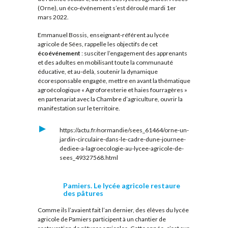
(Orne), un éco-événement s’est déroulé mardi 1er
mars 2022.
Emmanuel Bossis, enseignant-référent au lycée
agricole de Sées, rappelle les objectifs de cet
écoévénement
: susciter l’engagement des apprenants
et des adultes en mobilisant toute la communauté
éducative, et au-delà, soutenir la dynamique
écoresponsable engagée, mettre en avant la thématique
agroécologique « Agroforesterie et haies fourragères »
en partenariat avec la Chambre d’agriculture, ouvrir la
manifestation sur le territoire.
https://actu.fr/normandie/sees_61464/orne-un-
jardin-circulaire-dans-le-cadre-dune-journee-
dediee-a-lagroecologie-au-lycee-agricole-de-
sees_49327568.html
Pamiers. Le lycée agricole restaure
des pâtures
Comme ils l’avaient fait l’an dernier, des élèves du lycée
agricole de Pamiers participent à un chantier de