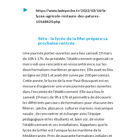
https://www.ladepeche.fr/2022/03/14/le-
lycee-agricole-restaure-des-patures-
10168420.php
Sète : le lycée de la Mer prépare sa
prochaine rentrée
Une journée portes ouvertes aura lieu samedi 19 mars
de 10h à 17h. Au préalable, l’établissement organisait ce
mercredi une rencontre en visioconférence sur les
deux formations maritimes proposées. Elle avait eu lieu
en ligne en 2021 et avait été suivie par 200 personnes.
Cette année, le lycée de la mer Paul-Bousquet est en
mesure d’organiser une vraie journée portes ouvertes
dans l’enceinte de l’établissement. Elle aura lieu le
samedi 19 mars de 9h à 17h et permettra de découvrir
les différents parcours de formations pour chacune des
filières : pêche, plaisance, cultures marines, mécanique
navale ; de rencontrer et échanger avec l’équipe
pédagogique et les étudiants et, bien sûr, de visiter
l’établissement et ses installations. Rappelons que le
lycée de la Mer est l’unique lycée maritime de la
Méditerranée. Près de quarante formations initiales et