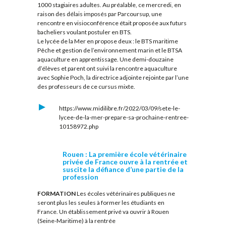
1000 stagiaires adultes. Au préalable, ce mercredi, en
raison des délais imposés par Parcoursup, une
rencontre en visioconférence était proposée aux futurs
bacheliers voulant postuler en BTS.
Le lycée de la Mer en propose deux : le BTS maritime
Pêche et gestion de l’environnement marin et le BTSA
aquaculture en apprentissage. Une demi-douzaine
d’élèves et parent ont suivi la rencontre aquaculture
avec Sophie Poch, la directrice adjointe rejointe par l’une
des professeurs de ce cursus mixte.
https://www.midilibre.fr/2022/03/09/sete-le-
lycee-de-la-mer-prepare-sa-prochaine-rentree-
10158972.php
Rouen : La première école vétérinaire
privée de France ouvre à la rentrée et
suscite la défiance d’une partie de la
profession
FORMATION
Les écoles vétérinaires publiques ne
seront plus les seules à former les étudiants en
France. Un établissement privé va ouvrir à Rouen
(Seine-Maritime) à la rentrée