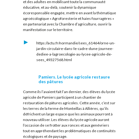
et des adultes en mobilisant toute la communauté
éducative, et au-delà, soutenir la dynamique
écoresponsable engagée, mettre en avant la thématique
agroécologique « Agroforesterie et haies fourragères »
en partenariat avec la Chambre d’agriculture, ouvrir la
manifestation sur le territoire.
https://actu.fr/normandie/sees_61464/orne-un-
jardin-circulaire-dans-le-cadre-dune-journee-
dediee-a-lagroecologie-au-lycee-agricole-de-
sees_49327568.html
Pamiers. Le lycée agricole restaure
des pâtures
Comme ils l’avaient fait l’an dernier, des élèves du lycée
agricole de Pamiers participent à un chantier de
restauration de pâtures agricoles. Cette année, c’est sur
les terres de la ferme de Monteillas à Allières, qu’ils
défrichent un large espace que les animaux pourront à
nouveau utiliser. Les élèves du lycée agricole auront
l’occasion de se frotter aux ronces et aux genévriers
tout en appréhendant les problématiques de continuités
écologiques et de paysage.