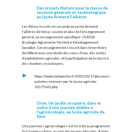
Des projets Nature pour la classe de
seconde générale et technologique
au Lycée Armand Fallières
Les élèves inscrits en seconde au Lycée Armand
Fallières de Nérac suivent en plus de l’enseignement
général, un enseignement spécifique : l’EATDD
(Ecologie-Agronomie-Territoire-Développement
Durable). Cet enseignement s’inscrit dans le territoire
de l’Albret avec une étude des cours d’eau, des visites
d’exploitations agricoles, et la participation de la classe à
des chantiers écocitoyens.
https://www.ladepeche.fr/2022/03/17/plusieurs-
activites-menees-par-le-lycee-agricole-
10175361.php
Orne. Un jardin circulaire, dans le
cadre d’une journée dédiée à
l’agroécologie, au lycée agricole de
Sées
Une journée « agroécologie » est inscrite au programme
de l’année scolaire, au sein des lycées agricoles. À Sées