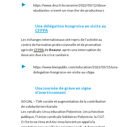
https://www.dna.fr/economie/2022/03/12/deux-
etudiantes-creent-un-marche-de-producteurs
Une délégation hongroise en visite au
CFPPA
Les échanges internationaux ont repris de l’activité au
centre de formation professionnelle et de promotion
agricole
CFPPA
de
Beaune
, après une interruption de
deux ans due à la crise sanitaire.
https://www.bienpublic.com/education/2022/03/15/une-
delegation-hongroise-en-visite-au-cfppa
Une journée de grève en signe
d’avertissement
SOCIAL – TVA sociale et augmentation de la contribution
de solidarité territoriale
Les syndicats Unsa éducation Polynésie, Unsa fonction
publique, l’Union syndicale Solidaires Polynésie, la CGT,
O Oe to oe rima et A tia i mua lancent un appel à la
population pour qu’elle les rejoigne jeudi, et demandent