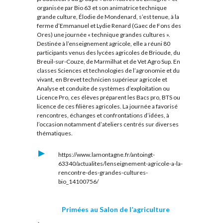
organisée par Bio 63 et son animatrice technique
grande culture, Élodie de Mondenard, s’est tenue, à la
ferme d’Emmanuel et Lydie Renard (Gaec de Fons des
Ores) une journée « technique grandes cultures ».
Destinée à l’enseignement agricole, elle a réuni 80
participants venus des lycées agricoles de Brioude, du
Breuil-sur-Couze, de Marmilhat et de Vet Agro Sup. En
classes Sciences et technologies de l’agronomie et du
vivant, en Brevet technicien supérieur agricole et
Analyse et conduite de systèmes d’exploitation ou
Licence Pro, ces élèves préparent les Bacs pro, BTS ou
licence de ces filières agricoles. La journée a favorisé
rencontres, échanges et confrontations d’idées, à
l’occasion notamment d’ateliers centrés sur diverses
thématiques.
https://www.lamontagne.fr/antoingt-
63340/actualites/lenseignement-agricole-a-la-
rencontre-des-grandes-cultures-
bio_14100756/
Primées au Salon de l’agriculture