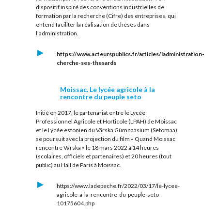
dispositif inspiré des conventions industrielles de
formation par la recherche (Cifre) des entreprises, qui
entend faciliter la réalisation de thèses dans
l’administration.
https://www.acteurspublics.fr/articles/ladministration-
cherche-ses-thesards
Moissac. Le lycée agricole à la
rencontre du peuple seto
Initié en 2017, le partenariat entre le Lycée
Professionnel Agricole et Horticole (LPAH) de Moissac
et le Lycée estonien du Värska Gümnaasium (Setomaa)
se poursuit avec la projection du film « Quand Moissac
rencontre Värska » le 18 mars 2022 à 14 heures
(scolaires, officiels et partenaires) et 20 heures (tout
public) au Hall de Paris à Moissac.
https://www.ladepeche.fr/2022/03/17/le-lycee-
agricole-a-la-rencontre-du-peuple-seto-
10175604.php