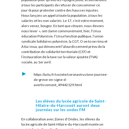
à tous les participants de refuser de consommer ce
jour-là pour protester contre des hausses injustes.
Nous lançons un appel à toute la population, à tous les
salariés et les non salariés. Le 17, c’est votre moment,
alors venez, bougez. En tant que citoyen, nous devons
nous lever », ont clamé communément, hier, l’Unsa
éducation Polynésie, l’Unsa fonction publique, l’union
syndicale Solidaires polynésie, la CGT, O oe to oe rima et
A tia i mua, qui dénoncent l’alourdissement prévu de la
contribution de solidarité territoriale (CST) et
l’instauration de la taxe sur la valeur ajoutée (TVA)
sociale, au 1er avril.
https://actu.fr/societe/coronavirus/une-journee-
de-greve-en-signe-d-
avertissement_49442129.html
Les élèves du lycée agricole de Saint-
Hilaire-du-Harcouët auront deux
journées sur les ondes FM
En collaboration avec Zones d’Ondes, les élèves du
lycée agricole de Saint-Hilaire-du-Harcouët monte un