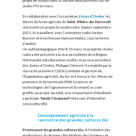
projet de studio radio. Ils auront deux journées sur les
ondes FM en mars.
En collaboration avec l’association
Zones d’Ondes
, les
élèves du lycée agricole de
Saint-Hilaire-du-Harcouët
ont monté un projet de studio radio. Depuis septembre
2021, ils travaillent, avec l’animateur radio Jordan
Basnier et le technicien Damien Matéo, sous la forme
d’atelier.
Un outil pédagogique, Mardi 15 mars, le projet de studio
radio a été présenté à la vice-présidente de la Région
Normandie Julie Barenton-Guillas et au vice-président
des Zones d’Ondes, Philippe Clément. Il est piloté par la
classe de première CGEA (conduite et gestion de
l’Exploitation agricole). Au fur et à mesure, les élèves de
première et de terminale STAV (sciences et
technologies de l’agronomie et du vivant) se sont
greffés au projet. Au total, une cinquantaine d’étudiants
y participe.
Sandy Cloupeau
Professeur d’éducation
socioculturelle
L’enseignement agricole à la
rencontre des grandes cultures bio
Promouvoir les grandes cultures bio.
A l’initiative des
producteurs du groupe « Bio Motivés de Limagne » et