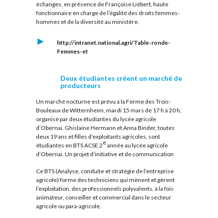
échanges, en présence de Françoise Liébert, haute
fonctionnaire en charge de l’égalité des droits femmes-
hommes et de la diversité au ministère.
http://intranet.national.agri/Table-ronde-
Femmes-et
Deux étudiantes créent un marché de
producteurs
Un marché nocturne est prévu à la Ferme des Trois-
Bouleaux de Witternheim, mardi 15 mars de 17 h à 20 h,
organisé par deux étudiantes du lycée agricole
d’Obernai. Ghislaine Hermann et Anna Binder, toutes
deux 19 ans et filles d’exploitants agricoles, sont
e
étudiantes en BTS ACSE 2
année au lycée agricole
d’Obernai. Un projet d’initiative et de communication
Ce BTS (Analyse, conduite et stratégie de l’entreprise
agricole) forme des techniciens qui mènent et gèrent
l’exploitation, des professionnels polyvalents, à la fois
animateur, conseiller et commercial dans le secteur
agricole ou para-agricole.