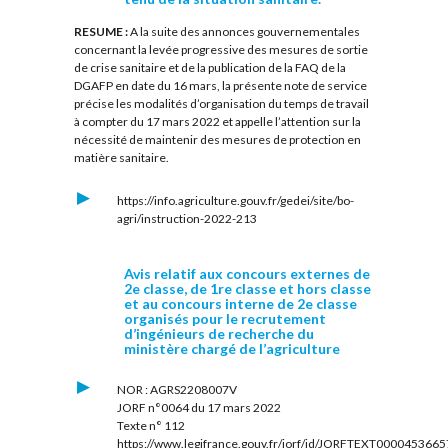
RESUME :
A la suite des annonces gouvernementales
concernant la levée progressive des mesures de sortie
de crise sanitaire et de la publication de la FAQ de la
DGAFP en date du 16 mars, la présente note de service
précise les modalités d’organisation du temps de travail
à compter du 17 mars 2022 et appelle l’attention sur la
nécessité de maintenir des mesures de protection en
matière sanitaire.
https://info.agriculture.gouv.fr/gedei/site/bo-
agri/instruction-2022-213
Avis relatif aux concours externes de
2e classe, de 1re classe et hors classe
et au concours interne de 2e classe
organisés pour le recrutement
d’ingénieurs de recherche du
ministère chargé de l’agriculture
NOR : AGRS2208007V
JORF n°0064 du 17 mars 2022
Texte n° 112
https://www.legifrance.gouv.fr/jorf/id/JORFTEXT0000453665