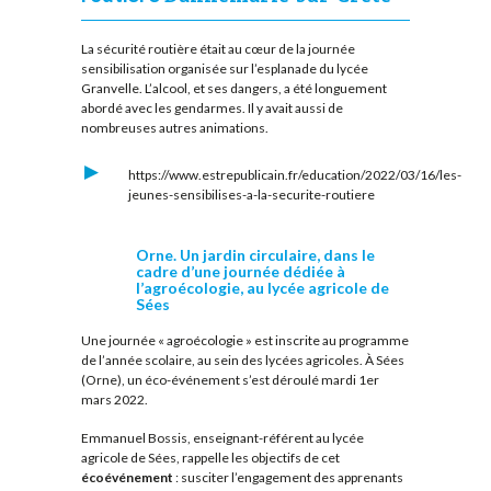
La sécurité routière était au cœur de la journée
sensibilisation organisée sur l’esplanade du lycée
Granvelle. L’alcool, et ses dangers, a été longuement
abordé avec les gendarmes. Il y avait aussi de
nombreuses autres animations.
https://www.estrepublicain.fr/education/2022/03/16/les-
jeunes-sensibilises-a-la-securite-routiere
Orne. Un jardin circulaire, dans le
cadre d’une journée dédiée à
l’agroécologie, au lycée agricole de
Sées
Une journée « agroécologie » est inscrite au programme
de l’année scolaire, au sein des lycées agricoles. À Sées
(Orne), un éco-événement s’est déroulé mardi 1er
mars 2022.
Emmanuel Bossis, enseignant-référent au lycée
agricole de Sées, rappelle les objectifs de cet
écoévénement
: susciter l’engagement des apprenants