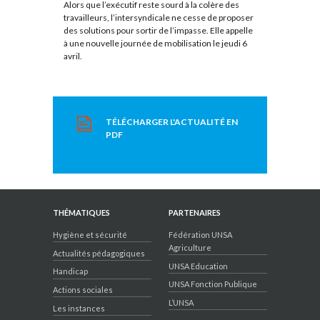
Alors que l’exécutif reste sourd à la colère des
travailleurs, l’intersyndicale ne cesse de proposer
des solutions pour sortir de l’impasse. Elle appelle
à une nouvelle journée de mobilisation le jeudi 6
avril.
TÉLÉCHARGER L'ACTUALITÉ EN
PDF
THÉMATIQUES
PARTENAIRES
Hygiène et sécurité
Fédération UNSA
Agriculture
Actualités pédagogiques
UNSA Education
Handicap
UNSA Fonction Publique
Actions sociales
L’UNSA
Les instances