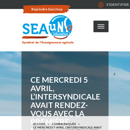
S'IDENTIFIER
Rejoindre Sea Unsa
CE MERCREDI 5
AVRIL,
L’INTERSYNDICALE
AVAIT RENDEZ-
VOUS AVEC LA
PREMIÈRE
ACCUEIL
COMMUNIQUÉS
CE MERCREDI 5 AVRIL, L’INTERSYNDICALE AVAIT