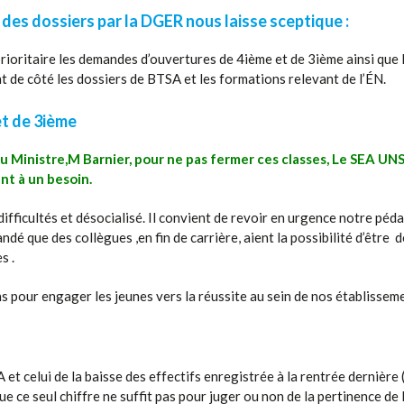
 des dossiers par la DGER nous laisse sceptique :
ioritaire les demandes d’ouvertures de 4ième et de 3ième ainsi que 
 de côté les dossiers de BTSA et les formations relevant de l’ÉN.
et de 3ième
Ministre,M Barnier, pour ne pas fermer ces classes, Le SEA UNSA 
nt à un besoin.
n difficultés et désocialisé. Il convient de revoir en urgence notre pé
dé que des collègues ,en fin de carrière, aient la possibilité d’êtr
s .
 pour engager les jeunes vers la réussite au sein de nos établisseme
t celui de la baisse des effectifs enregistrée à la rentrée dernière 
e ce seul chiffre ne suffit pas pour juger ou non de la pertinence d