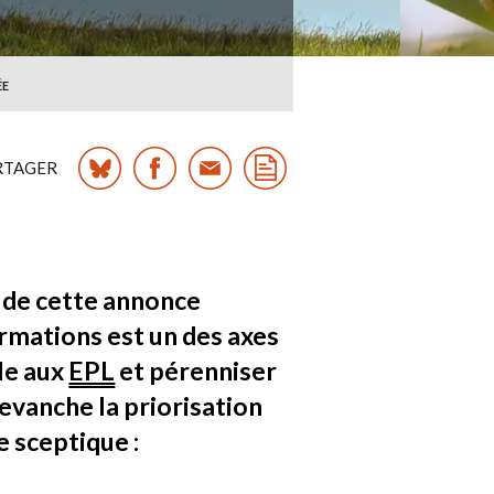
ÉE
RTAGER
 de cette annonce
ormations est un des axes
le aux
EPL
et pérenniser
revanche la priorisation
e sceptique :