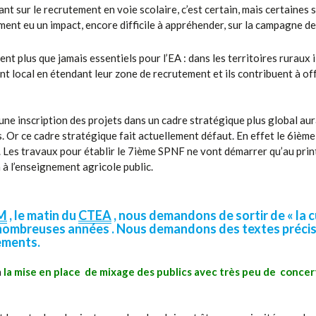
t sur le recrutement en voie scolaire, c’est certain, mais certaines s
ment eu un impact, encore difficile à appréhender, sur la campagne d
t plus que jamais essentiels pour l’EA : dans les territoires ruraux
 local en étendant leur zone de recrutement et ils contribuent à of
ne inscription des projets dans un cadre stratégique plus global aur
 Or ce cadre stratégique fait actuellement défaut. En effet le 6ièm
 Les travaux pour établir le 7ième SPNF ne vont démarrer qu’au print
 à l’enseignement agricole public.
M
, le matin du
CTEA
, nous demandons de sortir de « la c
 nombreuses années . Nous demandons des textes précis 
sements.
à
la mise en place de mixage des publics avec très peu de concer