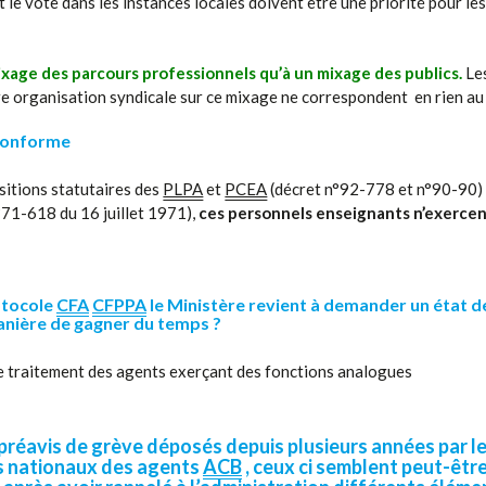
le vote dans les instances locales doivent être une priorité pour les
xage des parcours professionnels qu’à un mixage des publics.
Les
tre organisation syndicale sur ce mixage ne correspondent en rien au
conforme
ositions statutaires des
PLPA
et
PCEA
(
décret n°92-778 et n°90-90
)
°71-618 du 16 juillet 1971),
ces personnels enseignants n’exercen
otocole
CFA
CFPPA
le Ministère revient à demander un état d
anière de gagner du temps ?
 traitement des agents exerçant des fonctions analogues
préavis de grève déposés depuis plusieurs années par l
 nationaux des agents
ACB
, ceux ci semblent peut-être