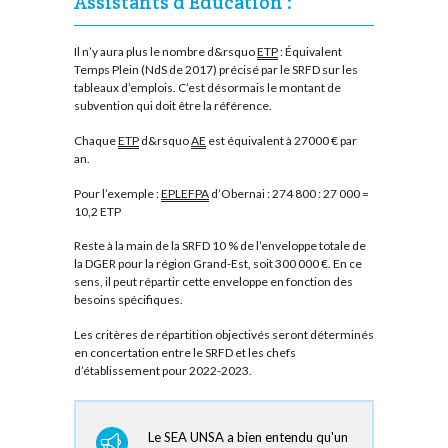
Assistants d’Éducation :
Il n’y aura plus le nombre d&rsquo
ETP
: Équivalent
Temps Plein (NdS de 2017) précisé par le SRFD sur les
tableaux d’emplois. C’est désormais le montant de
subvention qui doit être la référence.
Chaque
ETP
d&rsquo
AE
est équivalent à 27000 € par
an.
Pour l’exemple :
EPLEFPA
d’Obernai : 274 800 : 27 000 =
10,2 ETP
Reste à la main de la SRFD 10 % de l’enveloppe totale de
la DGER pour la région Grand-Est, soit 300 000 €. En ce
sens, il peut répartir cette enveloppe en fonction des
besoins spécifiques.
Les critères de répartition objectivés seront déterminés
en concertation entre le SRFD et les chefs
d’établissement pour 2022-2023.
Le SEA UNSA a bien entendu qu'un