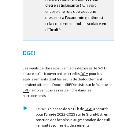
d'être satisfaisante ! On voit
encore une fois que c'est une
mesure « à l'économie », même si
cela concerne un public scolaire en
difficulté...
DGH
Les seuils de classe peuvent être dépassés, le SRFD
assure qu’ils trouveront les crédits
DGH
pour les
établissements dont les seuils de dédoublement
seraient atteints ! Donc le SRFD insiste sur le fait que les
EPL
ne doivent pas se restreindre dans les
recrutements.
Le SRFD dispose de 5712 h de
DGH
à répartir
pour l’année 2022-2023 sur le Grand-Est, en
fonction des besoins d’augmentation de seuil
remontés par les établissements.