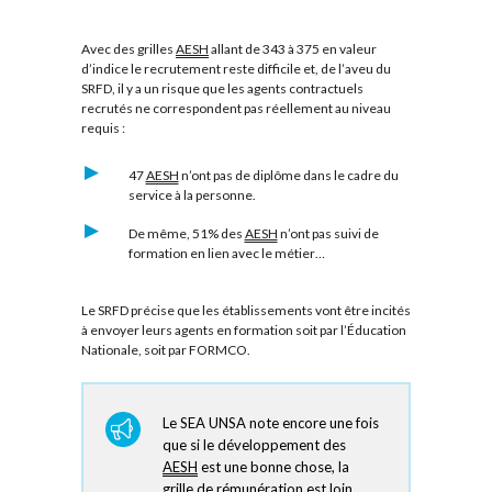
Avec des grilles
AESH
allant de 343 à 375 en valeur
d’indice le recrutement reste difficile et, de l’aveu du
SRFD, il y a un risque que les agents contractuels
recrutés ne correspondent pas réellement au niveau
requis :
47
AESH
n’ont pas de diplôme dans le cadre du
service à la personne.
De même, 51% des
AESH
n’ont pas suivi de
formation en lien avec le métier…
Le SRFD précise que les établissements vont être incités
à envoyer leurs agents en formation soit par l’Éducation
Nationale, soit par FORMCO.
Le SEA UNSA note encore une fois
que si le développement des
AESH
est une bonne chose, la
grille de rémunération est loin