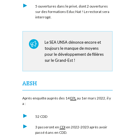
5 ouvertures dans le privé, dont 2 ouvertures
sur des formations Educ Nat ! Le rectorat sera
interrogé.
Le SEA UNSA dénonce encore et
toujours le manque de moyens
pour le développement de filières
sur le Grand-Est !
AESH
Après enquête auprès des 14
EPL
au 1er mars 2022, il y
a :
52 CDD
3 passeront en
CDI
en 2022-2023 après avoir
passé 6 ans en CDD.