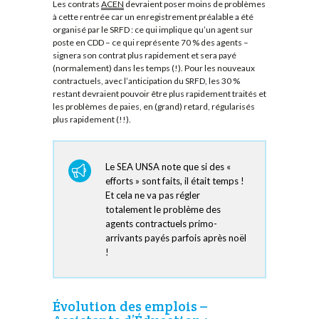
Les contrats
ACEN
devraient poser moins de problèmes
à cette rentrée car un enregistrement préalable a été
organisé par le SRFD : ce qui implique qu’un agent sur
poste en CDD – ce qui représente 70 % des agents –
signera son contrat plus rapidement et sera payé
(normalement) dans les temps (!). Pour les nouveaux
contractuels, avec l’anticipation du SRFD, les 30 %
restant devraient pouvoir être plus rapidement traités et
les problèmes de paies, en (grand) retard, régularisés
plus rapidement (!!).
Le SEA UNSA note que si des «
efforts » sont faits, il était temps !
Et cela ne va pas régler
totalement le problème des
agents contractuels primo-
arrivants payés parfois après noël
!
Évolution des emplois –