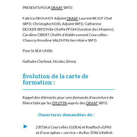
PRESENTS POUR
DRAAF
SRFD :
Fabrice DROUHOT Adjoint
DRAAF
Laurent BEJOT Chef
SRFD, Christophe NOEL Adjoint SRFD, Catherine
DECKER SRFD Pôle Cheffe PFGM (Gestion des Moyens),
Caroline CIBERT Cheffe d’établissement Courcelles-
Chaussy Roseline VALENTIN Secrétaire SRFD.
Pour le SEA-UNSA
Nathalie Clerbout, Nicolas Zimny
Évolution de la carte de
formation :
Rappel des éléments pour une demande d’ouverture de
filière faite par les
EPLEFPA
auprès des
DRAAF
SRFD.
Ouvertures demandées de :
2 BTSA à Courcelles (GDEA) et Rouffach (GPN)
et d’une option « service » du Bac STAV à Rethel.