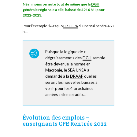
Néanmoins on note tout de même que la
DGH
générale régionale a elle, baissé de 4216 h !! pour
2022-2023.
Pour l’exemple : l&rsquo
EPLEFPA
d’Obernai perdra 483
h…
Puisque la logique de «
dégraissement » des
DGH
semble
être devenue la norme en
Macronie, le SEA UNSA a
demandé à la
DRAAF
quelles
seront les nouvelles baisses à
venir pour les 4 prochaines
années : silence radio...
Évolution des emplois –
enseignants
CPE
Rentrée 2022