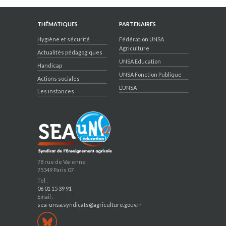
THÉMATIQUES
PARTENAIRES
Hygiène et sécurité
Fédération UNSA
Agriculture
Actualités pédagogiques
UNSA Education
Handicap
UNSA Fonction Publique
Actions sociales
L’UNSA
Les instances
78 rue de Varenne
75349 Paris 07
Tel :
06 01 15 39 91
Email :
sea-unsa.syndicats@agriculture.gouv.fr