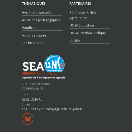
THÉMATIQUES
PARTENAIRES
Hygiène et sécurité
Fédération UNSA
Agriculture
Actualités pédagogiques
UNSA Education
Handicap
UNSA Fonction Publique
Actions sociales
L’UNSA
Les instances
78 rue de Varenne
75349 Paris 07
Tel :
06 01 15 39 91
Email :
sea-unsa.syndicats@agriculture.gouv.fr