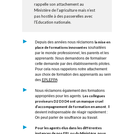
rappelle son attachement au
Ministère de l'agriculture mais n'est
pas hostile à des passerelles avec
l'Education nationale.
la mise en
Depuis des années nous réclamons
place de formations innovantes
souhaitées
par le monde professionnel, les parents et les
apprenants .Nous demandons de formaliser
cette demande par des établissements pilotes.
Pour cela nous rappelons notre attachement
aux choix de formation des apprenants au sein
des
EPLEFPA
Nous réclamons également des formations
Les collègues
appropriées pour les agents.
proviseurs D2 D3 D4 ont un manque cruel
d’accompagnement de formation en amont
. Il
devient indispensable de réagir rapidement :
On peut parler de souffrance au travail.
Pour les agents élus dans les différentes
instances de nos
EPL
ou du Ministère, nous