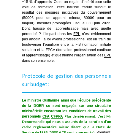
+15 % d’apprentis. Outre un regain d’intérêt pour cette
voie de formation, cette hausse traduit surtout le
résultat des mesures incitatives du gouvernement
(5000€ pour un apprenti mineur, 8000€ pour un
majeur), mesures prolongées jusqu’au 30 juin 2022.
Donc hausse de l’apprentissage mais avec quelle
pérennité ? L’impact dans les
EPL
n’est évidemment
pas anodin, la loi Avenir professionnel est en train de
bouleverser l’équilibre entre la FIS (formation initiale
scolaire) et la FPCA (formation professionnel continue
et apprentissage) et questionne l’organisation des
EPL
dans son ensemble.
Protocole de gestion des personnels
sur budget :
Le ministre Guillaume ainsi que l’équipe précédente
de la DGER se sont engagés sur une circulaire
ministérielle encadrant les conditions de travail des
Plus dernièrement, c’est Mr
personnels
CFA
CFPPA
Denormandie qui nous a assurés de la parution d’un
cadre réglementaire mieux disant que la Note de
Service de1998 (5000
ACB
sont concernés)
. Pourtant,