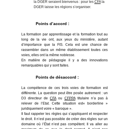
la DGER seraient bienvenus : pour les
CFA
la
DGER laisse les régions s’organiser.
Points d’accord :
La formation par apprentissage et la formation tout au
long de la vie ont, aux yeux du ministère, autant
d’importance que la FIS. Cela est une chance de
rassembler dans un même établissement toutes ces
voies, elles ont la même noblesse.
En matière de pédagogie il y a des innovations
remarquables qui y sont faites.
Points de désaccord :
La compétence de ces trois voies de formation est
différente. La question peut être posée autrement : un
D3 directeur de
CFA
ou
CFPPA
titulaire n’a pas à
relever de l’Etat. Cette situation est« borderline »
juridiquement voire « baroque ».
Il faut rappeler les règles qui s’appliquent et respecter
le droit. Il n’est pas possible de créer des règles sur un
domaine où l’État n’est pas compétent. Il va aller au