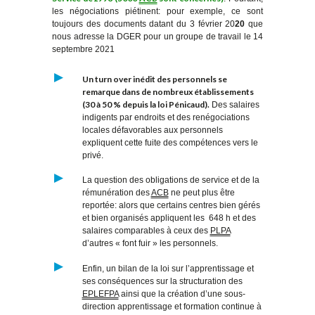
les négociations piétinent: pour exemple, ce sont
toujours des documents datant du 3 février 20
20
que
nous adresse la DGER pour un groupe de travail le 14
septembre 2021
Un turn over inédit des personnels se
remarque dans de nombreux établissements
(30 à 50 % depuis la loi Pénicaud).
Des salaires
indigents par endroits et des renégociations
locales défavorables aux personnels
expliquent cette fuite des compétences vers le
privé.
La question des obligations de service et de la
rémunération des
ACB
ne peut plus être
reportée: alors que certains centres bien gérés
et bien organisés appliquent les 648 h et des
salaires comparables à ceux des
PLPA
d’autres « font fuir » les personnels.
Enfin, un bilan de la loi sur l’apprentissage et
ses conséquences sur la structuration des
EPLEFPA
ainsi que la création d’une sous-
direction apprentissage et formation continue à