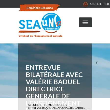
S'IDENTIFIER
Rejoindre Sea Unsa
ENTREVUE
BILATÉRALE AVEC
VALÉRIE BADUEL
DIRECTRICE
GÉNÉRALE DE
L’ENSEIGNEMENT
ACCUEIL
COMMUNIQUÉS
ENTREVUE BILATÉRALE AVEC VALÉRIE BADUEL