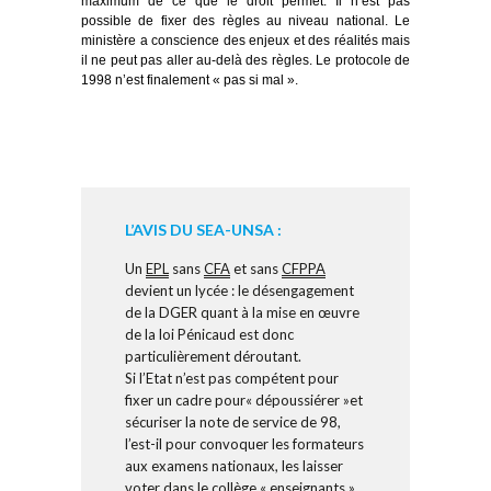
maximum de ce que le droit permet. Il n’est pas
possible de fixer des règles au niveau national. Le
ministère a conscience des enjeux et des réalités mais
il ne peut pas aller au-delà des règles. Le protocole de
1998 n’est finalement « pas si mal ».
L’AVIS DU SEA-UNSA :
Un
EPL
sans
CFA
et sans
CFPPA
devient un lycée : le désengagement
de la DGER quant à la mise en œuvre
de la loi Pénicaud est donc
particulièrement déroutant.
Si l’Etat n’est pas compétent pour
fixer un cadre pour« dépoussiérer »et
sécuriser la note de service de 98,
l’est-il pour convoquer les formateurs
aux examens nationaux, les laisser
voter dans le collège « enseignants »