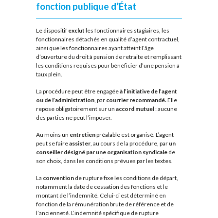
fonction publique d’État
Le dispositif
exclut
les fonctionnaires stagiaires, les
fonctionnaires détachés en qualité d’agent contractuel,
ainsi que les fonctionnaires ayant atteint l’âge
d’ouverture du droit à pension de retraite et remplissant
les conditions requises pour bénéficier d’une pension à
taux plein.
La procédure peut être engagée
à l’initiative de l’agent
ou de l’administration
, par
courrier recommandé.
Elle
repose obligatoirement sur un
accord mutuel
: aucune
des parties ne peut l’imposer.
Au moins un
entretien
préalable est organisé. L’agent
peut se faire
assister
, au cours de la procédure, par
un
conseiller désigné par une organisation syndicale
de
son choix, dans les conditions prévues par les textes.
La
convention
de rupture fixe les conditions de départ,
notamment la date de cessation des fonctions et le
montant de l’indemnité. Celui-ci est déterminé en
fonction de la rémunération brute de référence et de
l’ancienneté. L’indemnité spécifique de rupture