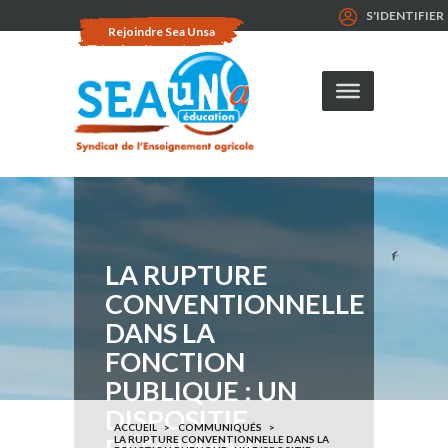
S'IDENTIFIER
Rejoindre Sea Unsa
LA RUPTURE
CONVENTIONNELLE
DANS LA
FONCTION
PUBLIQUE : UN
DISPOSITIF
ACCUEIL
COMMUNIQUÉS
LA RUPTURE CONVENTIONNELLE DANS LA