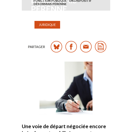
DÉSORMAIS
FONCTION PUBLIQUE : UN DISPOSITIF
DÉSORMAIS PÉRENNE
PÉRENNE
Publié le mardi 12 mai 2026
JURIDIQUE
PARTAGER
Une voie de départ négociée encore