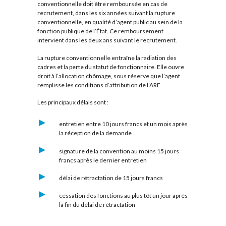
conventionnelle doit être remboursée en cas de
recrutement, dans les six années suivant la rupture
conventionnelle, en qualité d’agent public au sein de la
fonction publique de l’État. Ce remboursement
intervient dans les deux ans suivant le recrutement.
La rupture conventionnelle entraîne la radiation des
cadres et la perte du statut de fonctionnaire. Elle ouvre
droit à l’allocation chômage, sous réserve que l’agent
remplisse les conditions d’attribution de l’ARE.
Les principaux délais sont :
entretien entre 10 jours francs et un mois après
la réception de la demande
signature de la convention au moins 15 jours
francs après le dernier entretien
délai de rétractation de 15 jours francs
cessation des fonctions au plus tôt un jour après
la fin du délai de rétractation