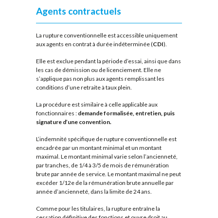
Agents contractuels
La rupture conventionnelle est accessible uniquement
aux agents en contrat à durée indéterminée (
CDI
).
Elle est exclue pendant la période d’essai, ainsi que dans
les cas de démission ou de licenciement. Elle ne
s’applique pas non plus aux agents remplissant les
conditions d’une retraite à taux plein.
La procédure est similaire à celle applicable aux
fonctionnaires :
demande formalisée, entretien, puis
signature d’une convention.
L’indemnité spécifique de rupture conventionnelle est
encadrée par un montant minimal et un montant
maximal. Le montant minimal varie selon l’ancienneté,
par tranches, de 1/4 à 3/5 de mois de rémunération
brute par année de service. Le montant maximal ne peut
excéder 1/12e de la rémunération brute annuelle par
année d’ancienneté, dans la limite de 24 ans.
Comme pour les titulaires, la rupture entraîne la
cessation définitive des fonctions et ouvre droit au