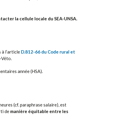
tacter la cellule locale du SEA-UNSA.
 à l’article
D.812-66 du Code rural et
-Véto.
mentaires année (HSA).
eures (cf. paraphrase salaire), est
ti de
manière équitable entre les