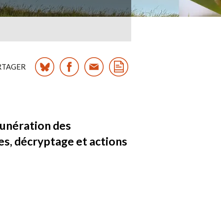
RTAGER
munération des
es, décryptage et actions