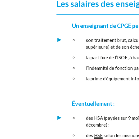
Les salaires des ense
Un enseignant de CPGE per
son traitement brut, calcu
supérieure) et de son éche
la part fixe de l’ISOE, à 
l’indemnité de fonction pa
la prime d’équipement info
Éventuellement :
des HSA (payées sur 9 mois
décembre) ;
des
HSE
selon les mission