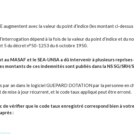
SOE augmentent avec la valeur du point d’indice (les montant ci-dessu
’interrogation dépend à la fois de la valeur du point d’indice et du 
3 et 5 du décret n°50-1253 du 6 octobre 1950.
nt au MASAF et le SEA-UNSA a dû intervenir à plusieurs reprise
Les montants de ces indemnités sont publiés dans la
NS SG/SRH/
ois par an dans le logiciel GUEPARD DOTATION par la personne en ch
t de mise à jour récurrent, et le code taux appliqué peut être erroné.
 vérifier que le code taux enregistré correspond bien à votre
après :