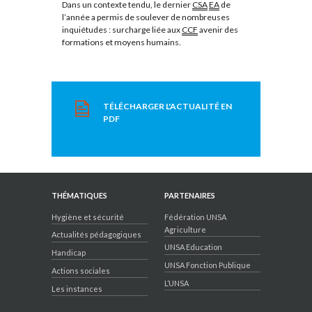
Dans un contexte tendu, le dernier
CSA
EA
de
l’année a permis de soulever de nombreuses
inquiétudes : surcharge liée aux
CCF
avenir des
formations et moyens humains.
TÉLÉCHARGER L'ACTUALITÉ EN
PDF
THÉMATIQUES
PARTENAIRES
Hygiène et sécurité
Fédération UNSA
Agriculture
Actualités pédagogiques
UNSA Education
Handicap
UNSA Fonction Publique
Actions sociales
L’UNSA
Les instances