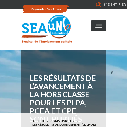
S'IDENTIFIER
Rejoindre Sea Unsa
LES RÉSULTATS DE
L’AVANCEMENT À
LA HORS CLASSE
POUR LES PLPA,
PCEA ET CPE
SONT PUBLIÉS
ACCUEIL
COMMUNIQUÉS
LES RÉSULTATS DE L’AVANCEMENT À LA HORS