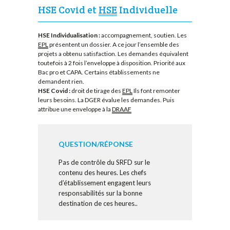
HSE Covid et
HSE
Individuelle
HSE Individualisation :
accompagnement, soutien. Les
EPL
présentent un dossier. A ce jour l’ensemble des
projets a obtenu satisfaction. Les demandes équivalent
toutefois à 2 fois l’enveloppe à disposition. Priorité aux
Bac pro et CAPA. Certains établissements ne
demandent rien.
HSE Covid :
droit de tirage des
EPL
Ils font remonter
leurs besoins. La DGER évalue les demandes. Puis
attribue une enveloppe à la
DRAAF
QUESTION/RÉPONSE
Pas de contrôle du SRFD sur le
contenu des heures. Les chefs
d’établissement engagent leurs
responsabilités sur la bonne
destination de ces heures..