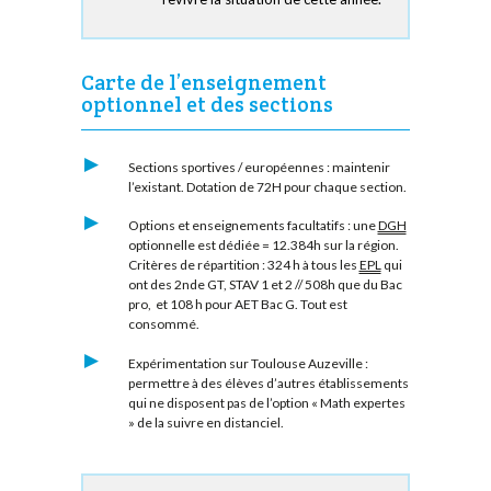
Carte de l’enseignement
optionnel et des sections
Sections sportives / européennes : maintenir
l’existant. Dotation de 72H pour chaque section.
Options et enseignements facultatifs : une
DGH
optionnelle est dédiée = 12.384h sur la région.
Critères de répartition : 324 h à tous les
EPL
qui
ont des 2nde GT, STAV 1 et 2 // 508h que du Bac
pro, et 108 h pour AET Bac G. Tout est
consommé.
Expérimentation sur Toulouse Auzeville :
permettre à des élèves d’autres établissements
qui ne disposent pas de l’option « Math expertes
» de la suivre en distanciel.