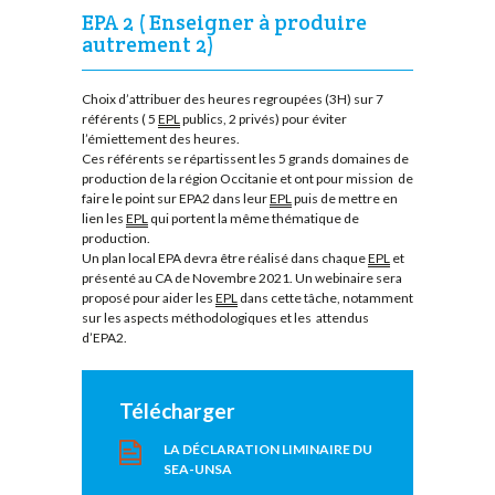
EPA 2 ( Enseigner à produire
autrement 2)
Choix d’attribuer des heures regroupées (3H) sur 7
référents ( 5
EPL
publics, 2 privés) pour éviter
l’émiettement des heures.
Ces référents se répartissent les 5 grands domaines de
production de la région Occitanie et ont pour mission de
faire le point sur EPA2 dans leur
EPL
puis de mettre en
lien les
EPL
qui portent la même thématique de
production.
Un plan local EPA devra être réalisé dans chaque
EPL
et
présenté au CA de Novembre 2021. Un webinaire sera
proposé pour aider les
EPL
dans cette tâche, notamment
sur les aspects méthodologiques et les attendus
d’EPA2.
Télécharger
LA DÉCLARATION LIMINAIRE DU
SEA-UNSA