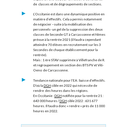
de classes et de dégroupements de sections.
L’Occitanie est dans une dynamique positive en
matière d’effectifs. Cela a permis notamment
de négocier –suite à la mobilisation des
personnels- un gel de la suppression des deux
classes de Seconde GT à Carcassonne et Nîmes
prévue à la rentrée 2021 (il faudra cependant
atteindre 70 élèves en recrutement sur les 3
Secondes de chaque établissement pour la
rentrée).
Mais : 1 ère STAV supprimée à Villefranche de R.
et regroupement en section des BTS PV et Viti-
Oeno de Carcassonne.
Tendance nationale pour l’EA : baisse d’effectifs.
D’où la
DGH
cible en 2022 qui nécessite de
rendre des heures dans les régions.
En Occitanie :
DGH
notifiée pour la rentrée 21 :
643 000 heures /
DGH
cible 2022 : 631 677
heures. Il faudra donc « rendre » près de 11 000
heures en 2022.