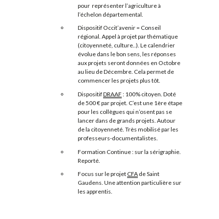
pour représenter l’agriculture à
l’échelon départemental.
Dispositif Occit’avenir = Conseil
régional. Appel à projet par thématique
(citoyenneté, culture..). Le calendrier
évolue dans le bon sens, les réponses
aux projets seront données en Octobre
au lieu de Décembre. Cela permet de
commencer les projets plus tôt.
Dispositif
DRAAF
: 100% citoyen. Doté
de 500 € par projet. C’est une 1ère étape
pour les collègues qui n’osent pas se
lancer dans de grands projets. Autour
de la citoyenneté. Très mobilisé par les
professeurs-documentalistes.
Formation Continue : sur la sérigraphie.
Reporté.
Focus sur le projet
CFA
de Saint
Gaudens. Une attention particulière sur
les apprentis.