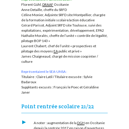
Florent Gühl,
DRAAF
Occitanie
Anne Detaille, cheffe du SRFD
Céline Monier, Adjointe SRFD site Montpellier, chargée
de la formation initiale scolaire/action éducative
Gérard Parisot, Adjoint SRFD site Toulouse, suivi des
exploitations, expérimentation, développement, EPA2
Nathalie Moralès, cheffe de l’unité « contrôle de légalité,
pilotage BOP 143 »
Laurent Chabert, chef de l’unité « prospectives et
pilotage des moyens
EA
public et privé »
James Chaigneaud, chargé de mission coop inter /
culture
Représentaient le SEA-UNSA :
Titulaire : Claire Latil / Titulaire excusée : Sylvie
Badaroux
Suppléants excusés : François le Poec et Géraldine
Janer
Point rentrée scolaire 21/22
A noter : augmentation de la
DGH
en Occitanie
depuis la rentrée 2017 en raison d’ouvertures