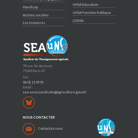
UNSA Education
Handicap
UNSA Fonction Publique
Actions sociales
L’UNSA
Les instances
78 rue de Varenne
75349 Paris 07
Tel :
06 01 15 39 91
Email :
sea-unsa.syndicats@agriculture.gouv.fr
NOUS CONTACTER
Contactez nous