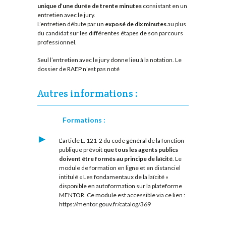
unique d’une durée de trente minutes
consistant en un
entretien avec le jury.
L’entretien débute par un
exposé de dix minutes
au plus
du candidat sur les différentes étapes de son parcours
professionnel.
Seul l’entretien avec le jury donne lieu à la notation. Le
dossier de RAEP n’est pas noté
Autres informations :
Formations :
L’article L. 121-2 du code général de la fonction
publique prévoit
que tous les agents publics
doivent être formés au principe de laïcité
. Le
module de formation en ligne et en distanciel
intitulé « Les fondamentaux de la laïcité »
disponible en autoformation sur la plateforme
MENTOR. Ce module est accessible via ce lien :
https://mentor.gouv.fr/catalog/369