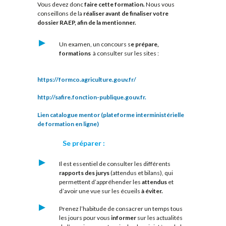
Vous devez donc
faire cette formation.
Nous vous
conseillons de la
réaliser avant de finaliser votre
dossier RAEP, afin de la mentionner.
Un examen, un concours s
e prépare,
formations
à consulter sur les sites :
https://formco.agriculture.gouv.fr/
http://safire.fonction-publique.gouv.fr.
Lien catalogue mentor (plateforme interministérielle
de formation en ligne)
Se préparer :
Il est essentiel de consulter les différents
rapports des jurys
(attendus et bilans)
, qui
permettent d’appréhender les
attendus
et
d’avoir une vue sur les écueils
à éviter.
Prenez l’habitude de consacrer un temps tous
les jours pour vous
informer
sur les actualités