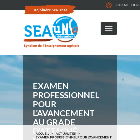
S'IDENTIFIER
Rejoindre Sea Unsa
EXAMEN
PROFESSIONNEL
POUR
L’AVANCEMENT
AU GRADE
D’ATTACHÉ
ACCUEIL
ACTUALITÉS
EXAMEN PROFESSIONNEL POUR L’AVANCEMENT