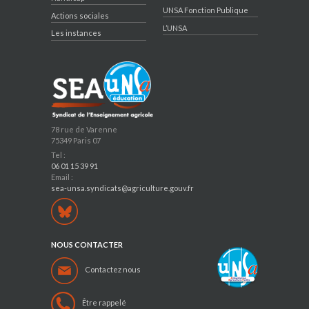
UNSA Fonction Publique
Actions sociales
L’UNSA
Les instances
78 rue de Varenne
75349 Paris 07
Tel :
06 01 15 39 91
Email :
sea-unsa.syndicats@agriculture.gouv.fr
NOUS CONTACTER
Contactez nous
Être rappelé