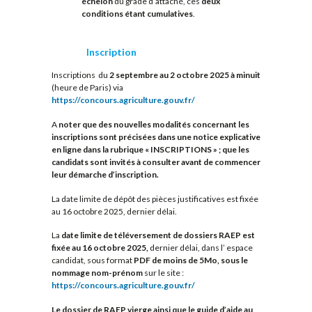
échelon
du grade d’attaché, ces
deux
conditions étant cumulatives
.
Inscription
Inscriptions du
2 septembre au 2 octobre 2025 à minuit
(heure de Paris) via
https://concours.agriculture.gouv.fr/
A
noter que des nouvelles modalités concernant les
inscriptions sont précisées dans une notice explicative
en ligne dans la rubrique « INSCRIPTIONS » ; que les
candidats sont invités à consulter avant de commencer
leur démarche d’inscription.
La date limite de dépôt des pièces justificatives est fixée
au 16 octobre 2025, dernier délai.
La
date limite de téléversement de dossiers RAEP est
fixée au 16 octobre 2025,
dernier délai, dans l’ espace
candidat, sous format
PDF de moins de 5Mo, sous le
nommage nom-prénom
sur le site :
https://concours.agriculture.gouv.fr/
Le dossier de RAEP vierge ainsi que le guide d’aide au