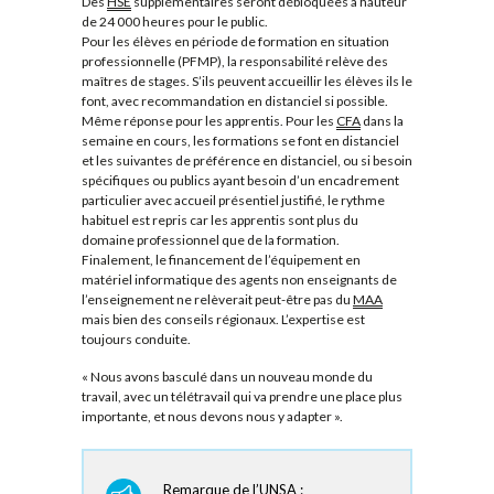
Des
HSE
supplémentaires seront débloquées à hauteur
de 24 000 heures pour le public.
Pour les élèves en période de formation en situation
professionnelle (PFMP), la responsabilité relève des
maîtres de stages. S’ils peuvent accueillir les élèves ils le
font, avec recommandation en distanciel si possible.
Même réponse pour les apprentis. Pour les
CFA
dans la
semaine en cours, les formations se font en distanciel
et les suivantes de préférence en distanciel, ou si besoin
spécifiques ou publics ayant besoin d’un encadrement
particulier avec accueil présentiel justifié, le rythme
habituel est repris car les apprentis sont plus du
domaine professionnel que de la formation.
Finalement, le financement de l’équipement en
matériel informatique des agents non enseignants de
l’enseignement ne relèverait peut-être pas du
MAA
mais bien des conseils régionaux. L’expertise est
toujours conduite.
« Nous avons basculé dans un nouveau monde du
travail, avec un télétravail qui va prendre une place plus
importante, et nous devons nous y adapter ».
Remarque de l’UNSA :