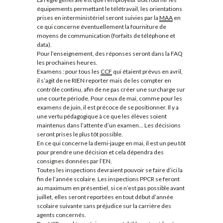
équipements permettant le télétravail, les orientations
prises en interministériel seront suivies par la
MAA
en
ce qui concerne éventuellement la fourniture de
moyens de communication (forfaits de téléphone et
data).
Pour l’enseignement, des réponses seront dans la FAQ
les prochaines heures.
Examens : pour tous les
CCF
qui étaient prévus en avril,
il s’agit de ne RIEN reporter mais de les compter en
contrôle continu, afin de ne pas créer une surcharge sur
une courte période. Pour ceux de mai, comme pour les
examens de juin, il est précoce de se positionner. Il y a
une vertu pédagogique à ce que les élèves soient
maintenus dans l’attente d’un examen… Les décisions
seront prises le plus tôt possible.
En ce qui concerne la demi-jauge en mai, il est un peu tôt
pour prendre une décision et cela dépendra des
consignes données par l’EN.
Toutes les inspections devraient pouvoir se faire d’ici la
fin de l’année scolaire. Les inspections PPCR se feront
au maximum en présentiel, si ce n’est pas possible avant
juillet, elles seront reportées en tout début d’année
scolaire suivante sans préjudice sur la carrière des
agents concernés.