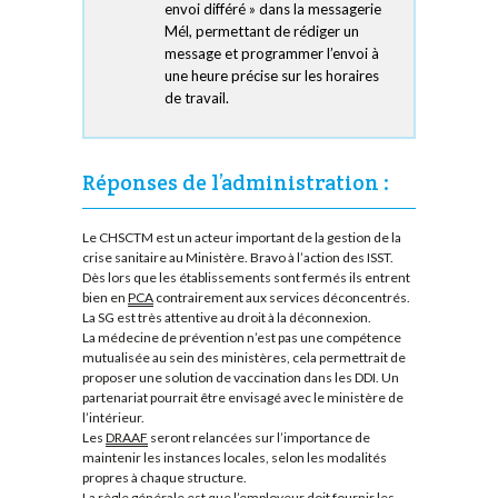
envoi différé » dans la messagerie
Mél, permettant de rédiger un
message et programmer l’envoi à
une heure précise sur les horaires
de travail.
Réponses de l’administration :
Le CHSCTM est un acteur important de la gestion de la
crise sanitaire au Ministère. Bravo à l’action des ISST.
Dès lors que les établissements sont fermés ils entrent
bien en
PCA
contrairement aux services déconcentrés.
La SG est très attentive au droit à la déconnexion.
La médecine de prévention n’est pas une compétence
mutualisée au sein des ministères, cela permettrait de
proposer une solution de vaccination dans les DDI. Un
partenariat pourrait être envisagé avec le ministère de
l’intérieur.
Les
DRAAF
seront relancées sur l’importance de
maintenir les instances locales, selon les modalités
propres à chaque structure.
La règle générale est que l’employeur doit fournir les