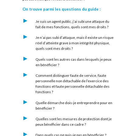
On trouve parmi les questions du guide :
Je suis un agent public, j’ai subi une attaque du
fait de mes fonctions, quels sont mes droits ?
Je n’ai pas subi d’attaque, mais il existe un risque
réel d’atteinte grave à mon intégrité physique,
quels sont mes droits ?
Quels sont les autres cas dans lesquels je peux
en bénéficier ?
Comment distinguer faute de service, faute
personnelle non détachable de l’exercice des
fonctions et faute personnelle détachable des
fonctions ?
Quelle démarche dois-je entreprendre pour en
bénéficier ?
Quelles sont les mesures de protection dont je
peux bénéficier dans ce cadre ?
Dans quels cas ne puis-je pas en bénéficier ?