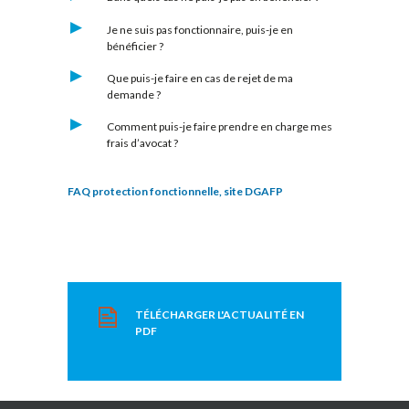
Je ne suis pas fonctionnaire, puis-je en
bénéficier ?
Que puis-je faire en cas de rejet de ma
demande ?
Comment puis-je faire prendre en charge mes
frais d’avocat ?
FAQ protection fonctionnelle, site DGAFP
TÉLÉCHARGER L'ACTUALITÉ EN
PDF