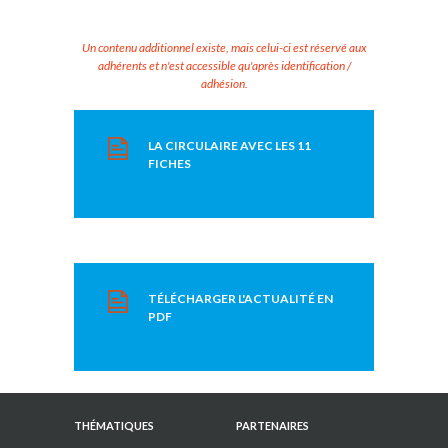
Un contenu additionnel existe, mais celui-ci est réservé aux
adhérents et n'est accessible qu'après identification /
adhésion.
LA CIRCULAIRE AVEC LES 11
FICHES
TÉLÉCHARGER L'ACTUALITÉ EN
PDF
THÉMATIQUES
PARTENAIRES