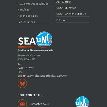
Agriculture
Actualités pédagogiques
UNSA Education
Handicap
UNSA Fonction Publique
Actions sociales
L’UNSA
Les instances
78 rue de Varenne
75349 Paris 07
Tel :
06 01 15 39 91
Email :
sea-unsa.syndicats@agriculture.gouv.fr
NOUS CONTACTER
Contactez nous