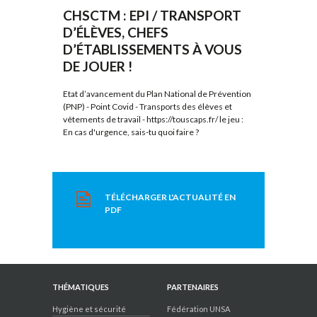
CHSCTM : EPI / TRANSPORT
D’ÉLÈVES, CHEFS
D’ÉTABLISSEMENTS À VOUS
DE JOUER !
Etat d’avancement du Plan National de Prévention
(PNP) - Point Covid - Transports des élèves et
vêtements de travail - https://touscaps.fr/ le jeu :
En cas d'urgence, sais-tu quoi faire ?
TÉLÉCHARGER L'ACTUALITÉ EN
PDF
THÉMATIQUES
PARTENAIRES
Hygiène et sécurité
Fédération UNSA