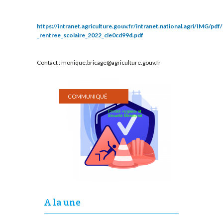
https://intranet.agriculture.gouv.fr/intranet.national.agri/IMG/p
_rentree_scolaire_2022_cle0cd99d.pdf
Contact : monique.bricage@agriculture.gouv.fr
COMMUNIQUÉ
A la une