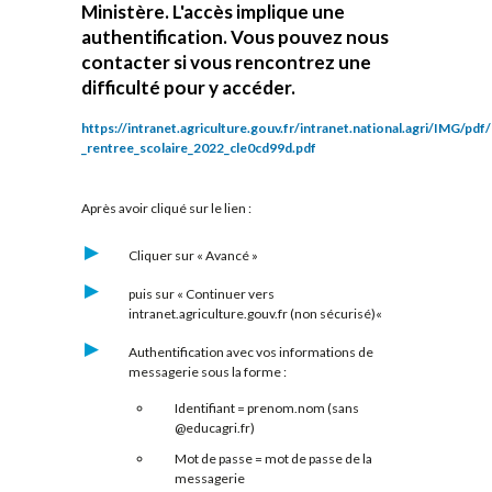
Ministère. L'accès implique une
authentification. Vous pouvez nous
contacter si vous rencontrez une
difficulté pour y accéder.
https://intranet.agriculture.gouv.fr/intranet.national.agri/IMG/p
_rentree_scolaire_2022_cle0cd99d.pdf
Après avoir cliqué sur le lien :
Cliquer sur « Avancé »
puis sur «
Continuer vers
intranet.agriculture.gouv.fr (non sécurisé)
«
Authentification avec vos informations de
messagerie sous la forme :
Identifiant = prenom.nom (sans
@educagri.fr)
Mot de passe = mot de passe de la
messagerie