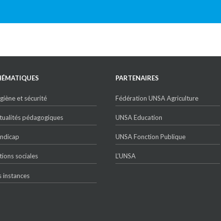
HÉMATIQUES
PARTENAIRES
giène et sécurité
Fédération UNSA Agriculture
tualités pédagogiques
UNSA Education
ndicap
UNSA Fonction Publique
tions sociales
L’UNSA
s instances