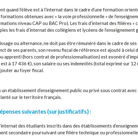
t quand l’élève est à l’internat dans le cadre d’une formation orienté
s formations obtenues avec « la voie professionnelle » de l’enseigne
ations niveau CAP ou BAC Pro). Les frais d’internat des filières « c
les les frais d’internat des collégiens et lycéens de l’enseignement 
tissage ou alternance, ne doit pas être rémunéré dans le cadre de ses 
inct de ses parents, son revenu fiscal de référence est ajouté à celui d
t ou apprenti (hors contrat de professionnalisation) est exonéré d’im
est à 17 436 €), son salaire ou ses indemnités (total exprimé sur 12
jouter au foyer fiscal.
ans un établissement d’enseignement public ou privé sous contrat avec
anté sur le territoire français.
 dépenses suivantes (sur justificatifs
) :
l’internat des étudiants inscrits dans des établissements d’enseigneme
ent secondaire poursuivant une filière technique ou professionnelle :