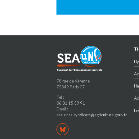
T
Hy
Ac
78 rue de Varenne
Ha
75349 Paris 07
Tel :
Ac
06 01 15 39 91
Email :
Le
sea-unsa.syndicats@agriculture.gouv.fr