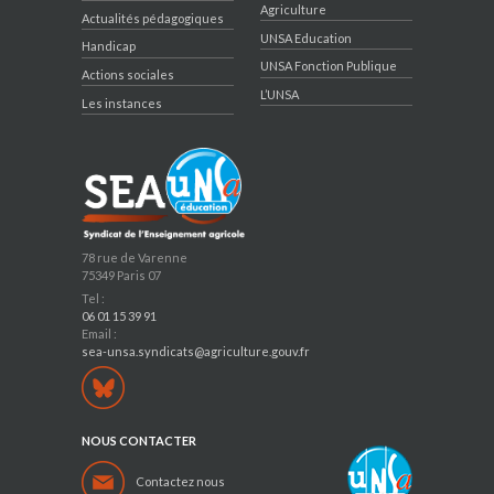
Agriculture
Actualités pédagogiques
UNSA Education
Handicap
UNSA Fonction Publique
Actions sociales
L’UNSA
Les instances
78 rue de Varenne
75349 Paris 07
Tel :
06 01 15 39 91
Email :
sea-unsa.syndicats@agriculture.gouv.fr
NOUS CONTACTER
Contactez nous