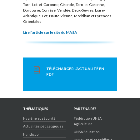
Tarn, Lot-et-Garonne, Gironde, Tarn-et-Garonne,
Dordogne, Corrèze, Vendée, Deux-Sèvres, Loire-
Atlantique, Lot, Haute-Vienne, Morbihan et Pyrénées-
Orientales
Lire l’article sur le site du MASA
TÉLÉCHARGER L'ACTUALITÉ EN
PDF
THÉMATIQUES
PARTENAIRES
Hygiène et sécurité
Fédération UNSA
Agriculture
Actualités pédagogiques
UNSA Education
Handicap
UNSA Fonction Publique