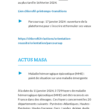
au plus tard le 16 février 2024.
Lien chlorofil-printemps-transitions
Parcoursup : 17 janvier 2024 : ouverture de la
plateforme pour s’inscrire et formuler ses vœux
https://chlorofil.fr/actions/orientation-
reussite/orientation/parcoursup
ACTUS MASA
Maladie hémorragique épizootique (MHE) :
point de situation sur une maladie émergente
À la date du 11 janvier 2024, 3 729 foyers de maladie
hémorragique épizootique (MHE) ont été recensés en
France dans des élevages. Ces foyers concernent les 20
départements suivants : Pyrénées-Atlantiques, Hautes-
Pyrénées, Haute-Garonne, Gers, Landes, Ariège, Aude,