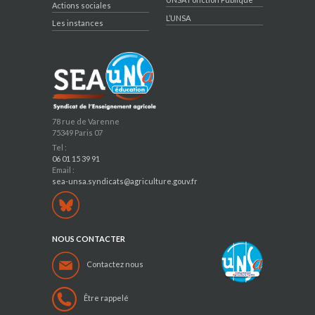
Actions sociales
L’UNSA
Les instances
78 rue de Varenne
75349 Paris 07
Tel :
06 01 15 39 91
Email :
sea-unsa.syndicats@agriculture.gouv.fr
NOUS CONTACTER
Contactez nous
Être rappelé