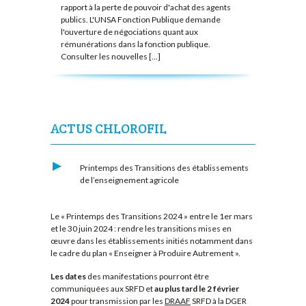
rapport à la perte de pouvoir d'achat des agents
publics. L'UNSA Fonction Publique demande
l'ouverture de négociations quant aux
rémunérations dans la fonction publique.
Consulter les nouvelles [...]
ACTUS CHLOROFIL
Printemps des Transitions des établissements
de l’enseignement agricole
Le « Printemps des Transitions 2024 » entre le 1er mars
et le 30 juin 2024 : rendre les transitions mises en
œuvre dans les établissements initiés notamment dans
le cadre du plan « Enseigner à Produire Autrement ».
Les dates
des manifestations pourront être
communiquées aux SRFD et
au plus tard le 2 février
2024
pour transmission par les
DRAAF
SRFD à la DGER