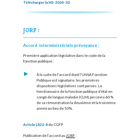
Télécharger la NS-2024-30
JORF :
Accord interministériels prévoyance :
Première application législative dans le code de la
fonction publique :
À la suite de l’accord dont l’UNSA Fonction
Publique est signataire, les premières
dispositions législatives sont parues. Le
fonctionnaire de la fonction publique d’état en
congé de longue maladie (CLM) percevra 60 %
de sa rémunération la deuxième et la troisième
année au lieu de 50%.
Article L822-8
du CGFP
Publication de l’accord au
JORF
: