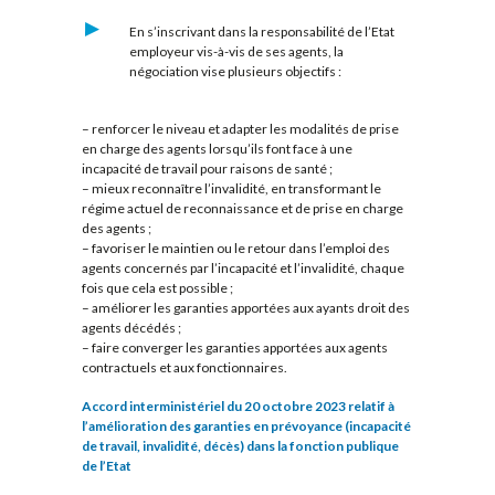
En s’inscrivant dans la responsabilité de l’Etat
employeur vis-à-vis de ses agents, la
négociation vise plusieurs objectifs :
– renforcer le niveau et adapter les modalités de prise
en charge des agents lorsqu’ils font face à une
incapacité de travail pour raisons de santé ;
– mieux reconnaître l’invalidité, en transformant le
régime actuel de reconnaissance et de prise en charge
des agents ;
– favoriser le maintien ou le retour dans l’emploi des
agents concernés par l’incapacité et l’invalidité, chaque
fois que cela est possible ;
– améliorer les garanties apportées aux ayants droit des
agents décédés ;
– faire converger les garanties apportées aux agents
contractuels et aux fonctionnaires.
Accord interministériel du 20 octobre 2023 relatif à
l’amélioration des garanties en prévoyance (incapacité
de travail, invalidité, décès) dans la fonction publique
de l’Etat