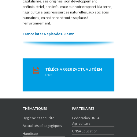
capitalisme, ses origines, son développement
préindustriel, son influence sur notre rapport à la terre,
l’agriculture, aux ressources naturelles, aux sociétés
humaines, en redonnant toute sa place à
l’environnement.
France inter 6 épisodes- 35 mn
TÉLÉCHARGER L'ACTUALITÉ EN
PDF
THÉMATIQUES
PARTENAIRES
Hygiène et sécurité
Fédération UNSA
Agriculture
Actualités pédagogiques
UNSA Education
Handicap