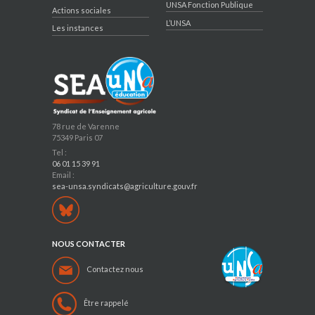
UNSA Fonction Publique
Actions sociales
L’UNSA
Les instances
78 rue de Varenne
75349 Paris 07
Tel :
06 01 15 39 91
Email :
sea-unsa.syndicats@agriculture.gouv.fr
NOUS CONTACTER
Contactez nous
Être rappelé