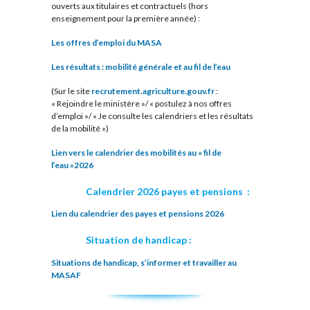
ouverts aux titulaires et contractuels (hors
enseignement pour la première année) :
Les offres d’emploi du MASA
Les résultats : mobilité générale et au fil de l’eau
(Sur le site
recrutement.agriculture.gouv.fr
:
« Rejoindre le ministère »/ « postulez à nos offres
d’emploi »/ « Je consulte les calendriers et les résultats
de la mobilité »)
Lien vers le calendrier des mobilités au « fil de
l’eau »2026
Calendrier 2026 payes et pensions :
Lien du calendrier des payes et pensions 2026
Situation de handicap :
Situations de handicap, s’informer et travailler au
MASAF