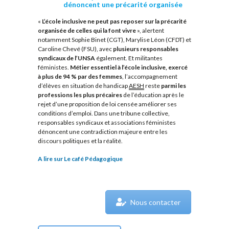
dénoncent une précarité organisée
«
L’école inclusive ne peut pas reposer sur la précarité
organisée de celles qui la font vivre
», alertent
notamment Sophie Binet (CGT), Marylise Léon (CFDT) et
Caroline Chevé (FSU), avec
plusieurs responsables
syndicaux de l’UNSA
également. Et militantes
féministes.
Métier essentiel à l’école inclusive, exercé
à plus de 94 % par des femmes
, l’accompagnement
d’élèves en situation de handicap
AESH
reste
parmi les
professions les plus précaires
de l’éducation après le
rejet d’une proposition de loi censée améliorer ses
conditions d’emploi. Dans une tribune collective,
responsables syndicaux et associations féministes
dénoncent une contradiction majeure entre les
discours politiques et la réalité.
A lire sur Le café Pédagogique
Nous contacter