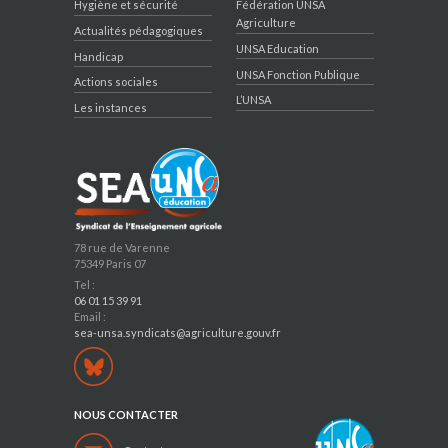
Hygiène et sécurité
Fédération UNSA
Agriculture
Actualités pédagogiques
UNSA Education
Handicap
UNSA Fonction Publique
Actions sociales
L’UNSA
Les instances
78 rue de Varenne
75349 Paris 07
Tel :
06 01 15 39 91
Email :
sea-unsa.syndicats@agriculture.gouv.fr
NOUS CONTACTER