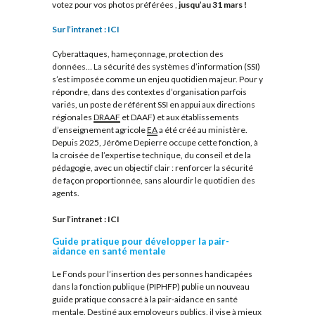
votez pour vos photos préférées ,
jusqu’au 31 mars !
Sur l’intranet : ICI
Cyberattaques, hameçonnage, protection des
données… La sécurité des systèmes d’information (SSI)
s’est imposée comme un enjeu quotidien majeur. Pour y
répondre, dans des contextes d’organisation parfois
variés, un poste de référent SSI en appui aux directions
régionales
DRAAF
et DAAF) et aux établissements
d’enseignement agricole
EA
a été créé au ministère.
Depuis 2025, Jérôme Depierre occupe cette fonction, à
la croisée de l’expertise technique, du conseil et de la
pédagogie, avec un objectif clair : renforcer la sécurité
de façon proportionnée, sans alourdir le quotidien des
agents.
Sur l’intranet : ICI
Guide pratique pour développer la pair-
aidance en santé mentale
Le Fonds pour l’insertion des personnes handicapées
dans la fonction publique (PIPHFP) publie un nouveau
guide pratique consacré à la pair-aidance en santé
mentale. Destiné aux employeurs publics, il vise à mieux