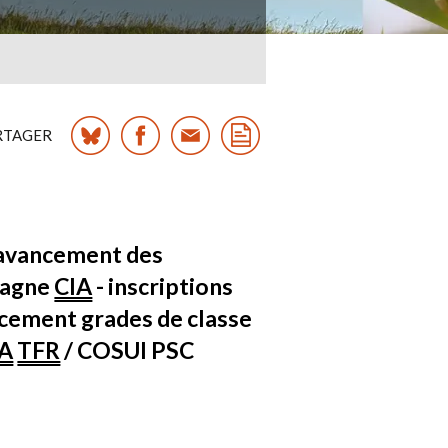
RTAGER
 avancement des
pagne
CIA
- inscriptions
cement grades de classe
A
TFR
/ COSUI PSC