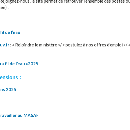
 Rejoignez-nous, le site permet de retrouver l’ensemble des postes ou
ée) :
il de l’eau
uv.fr
: « Rejoindre le ministère »/ « postulez à nos offres d’emploi »/ «
 « fil de l’eau »2025
ensions :
ons 2025
 travailler au MASAF