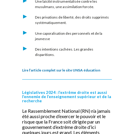
Une laïcité instrumentalisée contre les
musulmans, une assimilation forcée.
Des privations de liberté, des droits supprimés
systématiquement.
Une caporalisation des personnels et de la
jeunesse
Des intentions cachées. Les grandes
disparitions.
Lire l’article complet sur le site UNSA éducation
Législatives 2024 : l’extrême droite est aussi
l’ennemie de l’enseignement supérieur et de la
recherche
Le Rassemblement National (RN) n’a jamais
été aussi proche d’exercer le pouvoir et le
risque que la France soit dirigée par un
gouvernement d’extrême droite d’ici
quelques jours est grand. Les éléments