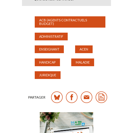
ACB (AGENTS CONTRACTUELS
BUDGET)
ADMINISTRATIF
ENSEIGNANT
ACEN
HANDICAP
MALADIE
JURIDIQUE
PARTAGER