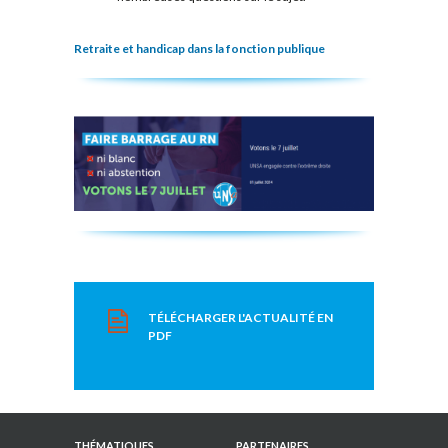
Retraite et handicap dans la fonction publique
TÉLÉCHARGER L'ACTUALITÉ EN
PDF
THÉMATIQUES
PARTENAIRES