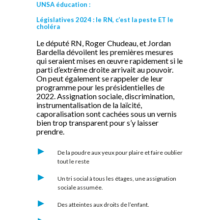
UNSA éducation :
Législatives 2024 : le RN, c’est la peste ET le
choléra
Le député RN, Roger Chudeau, et Jordan
Bardella dévoilent les premières mesures
qui seraient mises en œuvre rapidement si le
parti d’extrême droite arrivait au pouvoir.
On peut également se rappeler de leur
programme pour les présidentielles de
2022. Assignation sociale, discrimination,
instrumentalisation de la laïcité,
caporalisation sont cachées sous un vernis
bien trop transparent pour s’y laisser
prendre.
De la poudre aux yeux pour plaire et faire oublier
tout le reste
Un tri social à tous les étages, une assignation
sociale assumée.
Des atteintes aux droits de l’enfant.