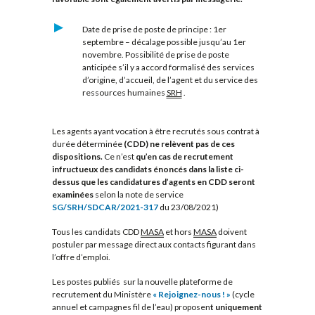
Date de prise de poste de principe : 1er
septembre – décalage possible jusqu’au 1er
novembre. Possibilité de prise de poste
anticipée s’il y a accord formalisé des services
d’origine, d’accueil, de l’agent et du service des
ressources humaines
SRH
.
Les agents ayant vocation à être recrutés sous contrat à
durée déterminée
(CDD) ne relèvent pas de ces
dispositions.
Ce n’est
qu’en cas de recrutement
infructueux des candidats énoncés dans la liste ci-
dessus que les candidatures d’agents en CDD seront
examinées
selon la note de service
SG/SRH/SDCAR/2021-317
du 23/08/2021)
Tous les candidats CDD
MASA
et hors
MASA
doivent
postuler par message direct aux contacts figurant dans
l’offre d’emploi.
Les postes publiés sur la nouvelle plateforme de
recrutement du Ministère
« Rejoignez-nous ! »
(cycle
annuel et campagnes fil de l’eau) proposen
t uniquement