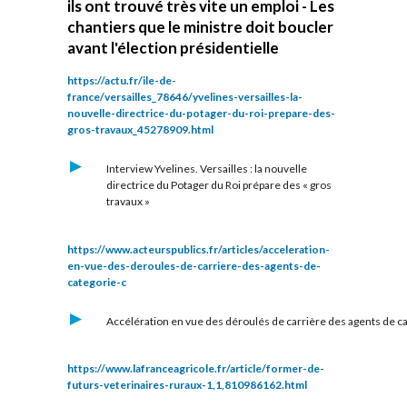
ils ont trouvé très vite un emploi - Les
chantiers que le ministre doit boucler
avant l'élection présidentielle
https://actu.fr/ile-de-
france/versailles_78646/yvelines-versailles-la-
nouvelle-directrice-du-potager-du-roi-prepare-des-
gros-travaux_45278909.html
Interview Yvelines. Versailles : la nouvelle
directrice du Potager du Roi prépare des « gros
travaux »
https://www.acteurspublics.fr/articles/acceleration-
en-vue-des-deroules-de-carriere-des-agents-de-
categorie-c
Accélération en vue des déroulés de carrière des agents de c
https://www.lafranceagricole.fr/article/former-de-
futurs-veterinaires-ruraux-1,1,810986162.html