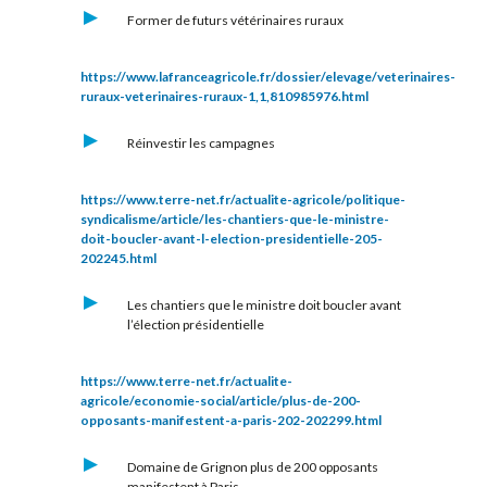
Former de futurs vétérinaires ruraux
https://www.lafranceagricole.fr/dossier/elevage/veterinaires-
ruraux-veterinaires-ruraux-1,1,810985976.html
Réinvestir les campagnes
https://www.terre-net.fr/actualite-agricole/politique-
syndicalisme/article/les-chantiers-que-le-ministre-
doit-boucler-avant-l-election-presidentielle-205-
202245.html
Les chantiers que le ministre doit boucler avant
l’élection présidentielle
https://www.terre-net.fr/actualite-
agricole/economie-social/article/plus-de-200-
opposants-manifestent-a-paris-202-202299.html
Domaine de Grignon
plus de 200 opposants
manifestent à Paris