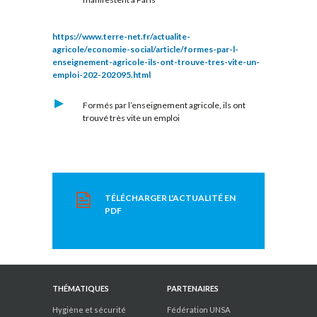
https://www.terre-net.fr/actualite-
agricole/economie-social/article/formes-par-l-
enseignement-agricole-ils-ont-trouve-tres-vite-un-
emploi-202-202095.html
Formés par l’enseignement agricole, ils ont
trouvé très vite un emploi
TÉLÉCHARGER L'ACTUALITÉ EN
PDF
THÉMATIQUES
PARTENAIRES
Hygiène et sécurité
Fédération UNSA