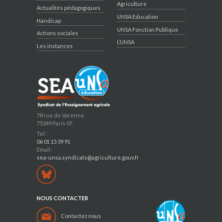
Agriculture
Actualités pédagogiques
UNSA Education
Handicap
UNSA Fonction Publique
Actions sociales
L’UNSA
Les instances
78 rue de Varenne
75349 Paris 07
Tel :
06 01 15 39 91
Email :
sea-unsa.syndicats@agriculture.gouv.fr
NOUS CONTACTER
Contactez nous