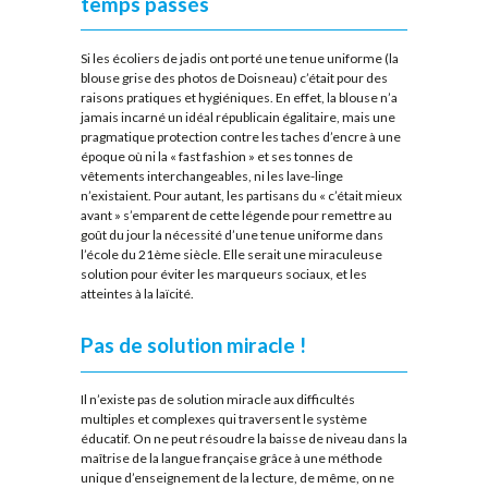
temps passés
Si les écoliers de jadis ont porté une tenue uniforme (la
blouse grise des photos de Doisneau) c’était pour des
raisons pratiques et hygiéniques. En effet, la blouse n’a
jamais incarné un idéal républicain égalitaire, mais une
pragmatique protection contre les taches d’encre à une
époque où ni la « fast fashion » et ses tonnes de
vêtements interchangeables, ni les lave-linge
n’existaient. Pour autant, les partisans du «
c’était mieux
avant
» s’emparent de cette légende pour remettre au
goût du jour la nécessité d’une tenue uniforme dans
l’école du 21ème siècle. Elle serait une miraculeuse
solution pour éviter les marqueurs sociaux, et les
atteintes à la laïcité.
Pas de solution miracle !
Il n’existe pas de solution miracle aux difficultés
multiples et complexes qui traversent le système
éducatif. On ne peut résoudre la baisse de niveau dans la
maîtrise de la langue française grâce à une méthode
unique d’enseignement de la lecture, de même, on ne