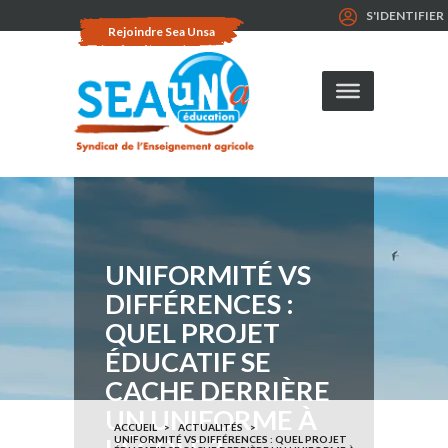
S'IDENTIFIER
Rejoindre Sea Unsa
UNIFORMITÉ VS
DIFFÉRENCES :
QUEL PROJET
ÉDUCATIF SE
CACHE DERRIÈRE
UN UNIFORME À
ACCUEIL
ACTUALITÉS
UNIFORMITÉ VS DIFFÉRENCES : QUEL PROJET