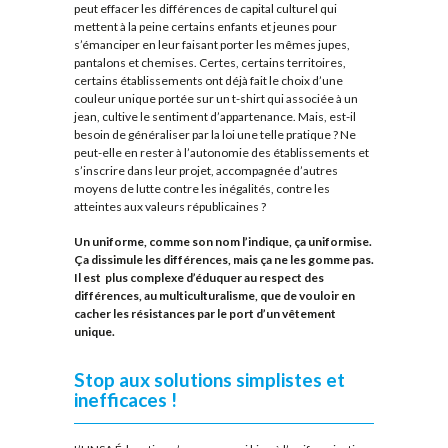
peut effacer les différences de capital culturel qui
mettent à la peine certains enfants et jeunes pour
s’émanciper en leur faisant porter les mêmes jupes,
pantalons et chemises. Certes, certains territoires,
certains établissements ont déjà fait le choix d’une
couleur unique portée sur un t-shirt qui associée à un
jean, cultive le sentiment d’appartenance. Mais, est-il
besoin de généraliser par la loi une telle pratique ? Ne
peut-elle en rester à l’autonomie des établissements et
s’inscrire dans leur projet, accompagnée d’autres
moyens de lutte contre les inégalités, contre les
atteintes aux valeurs républicaines ?
Un uniforme, comme son nom l’indique, ça uniformise.
Ça dissimule les différences, mais ça ne les gomme pas.
Il est plus complexe d’éduquer au respect des
différences, au multiculturalisme, que de vouloir en
cacher les résistances par le port d’un vêtement
unique.
Stop aux solutions simplistes et
inefficaces !