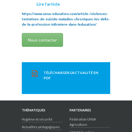
Lire l’article
https://www.unsa-education.com/article-/violences-
tentatives-de-suicide-maladies-chroniques-les-defis-
de-la-profession-infirmiere-dans-leducation/
Nous contacter
TÉLÉCHARGER L'ACTUALITÉ EN
PDF
THÉMATIQUES
PARTENAIRES
Hygiène et sécurité
Fédération UNSA
Agriculture
Actualités pédagogiques