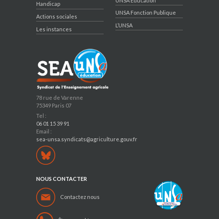
UNSA Education
Handicap
UNSA Fonction Publique
Actions sociales
L’UNSA
Les instances
78 rue de Varenne
75349 Paris 07
Tel :
06 01 15 39 91
Email :
sea-unsa.syndicats@agriculture.gouv.fr
NOUS CONTACTER
Contactez nous