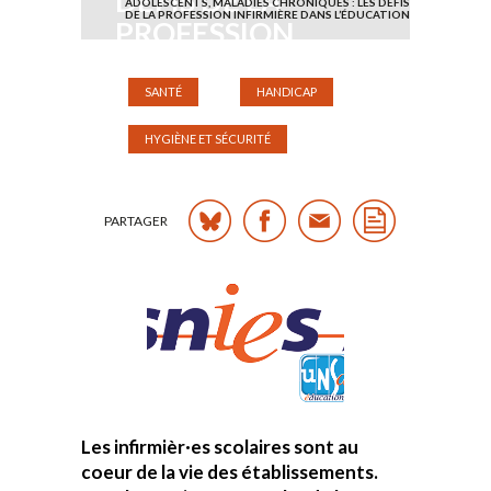
DÉFIS DE LA
ADOLESCENTS, MALADIES CHRONIQUES : LES DÉFIS
DE LA PROFESSION INFIRMIÈRE DANS L’ÉDUCATION
PROFESSION
INFIRMIÈRE DANS
L’ÉDUCATION
SANTÉ
HANDICAP
HYGIÈNE ET SÉCURITÉ
Publié le mardi 17 mai 2022
PARTAGER
Les infirmièr·es scolaires sont au
coeur de la vie des établissements.