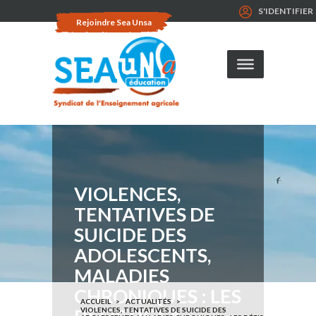
S'IDENTIFIER
Rejoindre Sea Unsa
VIOLENCES,
TENTATIVES DE
SUICIDE DES
ADOLESCENTS,
MALADIES
CHRONIQUES : LES
ACCUEIL
ACTUALITÉS
VIOLENCES, TENTATIVES DE SUICIDE DES