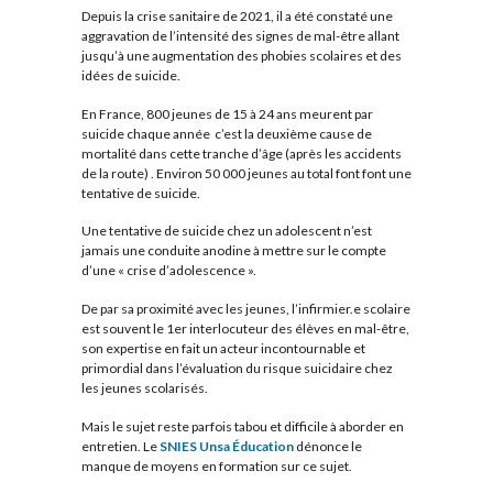
Depuis la crise sanitaire de 2021, il a été constaté une
aggravation de l’intensité des signes de mal-être allant
jusqu’à une augmentation des phobies scolaires et des
idées de suicide.
En France, 800 jeunes de 15 à 24 ans meurent par
suicide chaque année ­ c’est la deuxième cause de
mortalité dans cette tranche d’âge (après les accidents
de la route) . Environ 50 000 jeunes au total font font une
tentative de suicide.
Une tentative de suicide chez un adolescent n’est
jamais une conduite anodine à mettre sur le compte
d’une « crise d’adolescence ».
De par sa proximité avec les jeunes, l’infirmier.e scolaire
est souvent le 1er interlocuteur des élèves en mal-être,
son expertise en fait un acteur incontournable et
primordial dans l’évaluation du risque suicidaire chez
les jeunes scolarisés.
Mais le sujet reste parfois tabou et difficile à aborder en
entretien. Le
SNIES Unsa Éducation
dénonce le
manque de moyens en formation sur ce sujet.