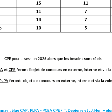
 de
CPE
pour la session
2025 alors que les besoins sont réels.
PA
et
CPE
feront l’objet de concours en externe, interne et via la 
PLPA
feront l’objet de concours en externe, interne et via la voie
nnay : élue CAP :
PLPA
–
PCEA
CPE
/ T. Depierre et J.J. Henry él