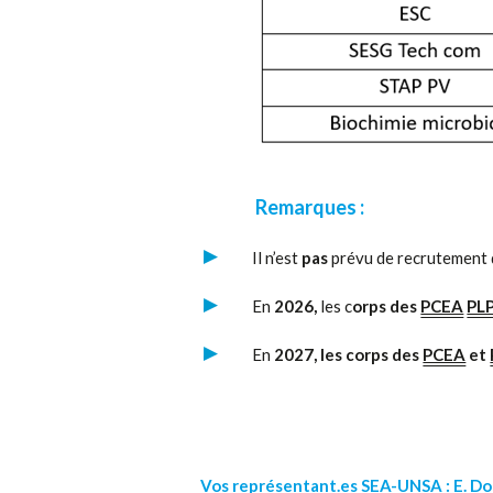
Remarques :
Il n’est
pas
prévu de recrutement
En
2026,
les c
orps des
PCEA
PL
En
2027, les corps des
PCEA
et
Vos représentant.es SEA-UNSA : E. Do