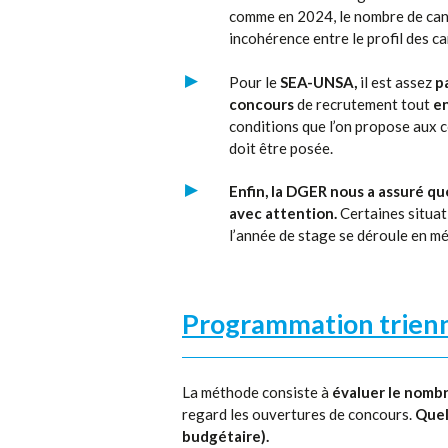
comme en 2024, le nombre de cand
incohérence entre le profil des 
Pour le
SEA-UNSA,
il est assez
p
concours
de recrutement tout
en
conditions que l’on propose aux 
doit être posée.
Enfin, la DGER nous a assuré qu
avec attention.
Certaines situat
l’année de stage se déroule en m
Programmation trienn
La méthode consiste à
évaluer le nombr
regard les ouvertures de concours.
Quel
budgétaire).