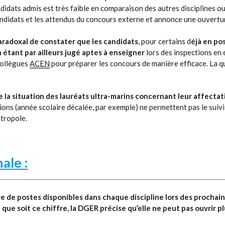
idats admis est très faible en comparaison des autres disciplines 
candidats et les attendus du concours externe et annonce une ouvertu
aradoxal de constater que les candidats
, pour certains d
éjà en po
 étant par ailleurs jugé aptes à enseigner
lors des inspections en 
collègues
ACEN
pour préparer les concours de manière efficace. La q
e la situation des lauréats ultra-marins concernant leur affecta
ions (année scolaire décalée, par exemple) ne permettent pas le suivi
étropole.
ale :
e de postes disponibles dans chaque discipline lors des prochain
 que soit ce chiffre, la DGER précise qu’elle ne peut pas ouvrir p