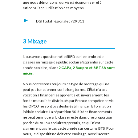
que nous dénonçons, qui vise à économiser et à
rationnaliser l’utilisation des moyens.
DGH total régionale : 729 311
3
Mixage
Nous avons questionné le SRFD sur le nombre de
classes en mixage de public scolaire/apprentis sur cette
année scolaire, bilan :
2 CAPa, 2 Bac pro et 8 BTSA sont
mixés.
Nous contestons toujours ce type de montage qui ne
peut pas fonctionner sur le long terme. L’État n’a pas
vocation à financer les apprentis et, inversement, les
fonds mutualisés distribués par France compétence via
les OPCO ne sont pas destinés à financer la formation
initiale scolaire. La répartition 50-50 des financements
ne peut tenir que si la classe reste dans une proportion
proche du 50-50 scolaire/apprentis, ce qui n’est
clairement pas le cas cette année sur certains BTS. Pour
nous, le dispositif ne doit être envisagé, avec l’accord