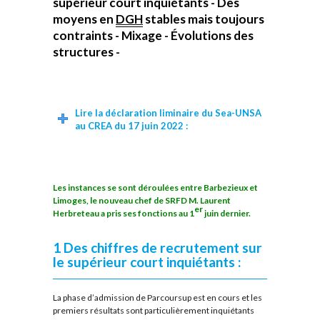
supérieur court inquiétants - Des
moyens en
DGH
stables mais toujours
contraints - Mixage - Évolutions des
structures -
Lire la déclaration liminaire du Sea-UNSA
au CREA du 17 juin 2022 :
Les instances se sont déroulées entre Barbezieux et
Limoges, le nouveau chef de SRFD M. Laurent
er
Herbreteau a pris ses fonctions au 1
juin dernier.
1 Des chiffres de recrutement sur
le supérieur court inquiétants :
La phase d’admission de Parcoursup est en cours et les
premiers résultats sont particulièrement inquiétants