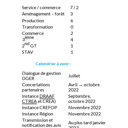
Service / commerce
7 / 2
Aménagement – forêt
3
Production
6
Transformation
0
Commerce
2
ième
3
4
nd
2
GT
1
STAV
1
Calendrier à venir :
Dialogue de gestion
Juillet
DGER
Concertations
Avril → octobre
partenaires
2022
Instance
DRAAF
Septembre,
CTREA
et CREA)
octobre 2022
Instance CREFOP
Novembre 2022
Instance Région
Novembre 2022
Transmission et
Au plus tard janvier
notification des avis
2023