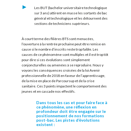
Les BUT (bachelor universitaire technologique
sur 3 ans) attirent en masse les sortants de bac
général et technologique et les détournent des
sections de techniciens supérieurs.
À court terme des filières BTS sont menacées,
l’ouverture à la rentrée prochaine peut être remise en
cause si le nombre d’inscrits reste trop faible. Les
causes de ce phénomène sont multiples et il est trop tôt
pour dire si ces évolutions sont simplement
conjoncturelles ou amenées à se reproduire. Nous y
voyons les conséquences croisées de la loi Avenir
professionnelle de 2018 en faveur de l’apprentissage,
de la mise en place de Parcoursup et de la crise
sanitaire. Ces 3 points impactent le comportement des
jeunes et en cascade nos effectifs.
Dans tous les cas et pour faire face à
ce phénomène, une réflexion en
profondeur doit être engagée sur le
positionnement de nos formations
post-bac. Les pistes d’évolutions
existent :