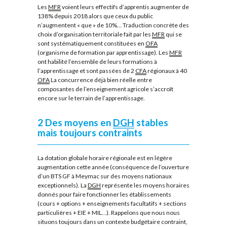
Les
MFR
voient leurs effectifs d’apprentis augmenter de
138% depuis 2018 alors que ceux du public
n’augmentent « que » de 10%… Traduction concrète des
choix d’organisation territoriale fait par les
MFR
qui se
sont systématiquement constituées en
OFA
(organisme de formation par apprentissage). Les
MFR
ont habilité l’ensemble de leurs formations à
l’apprentissage et sont passées de 2
CFA
régionaux à 40
OFA
La concurrence déjà bien réelle entre
composantes de l’enseignement agricole s’accroît
encore sur le terrain de l’apprentissage.
2 Des moyens en
DGH
stables
mais toujours contraints
La dotation globale horaire régionale est en légère
augmentation cette année (conséquence de l’ouverture
d’un BTS GF à Meymac sur des moyens nationaux
exceptionnels). La
DGH
représente les moyens horaires
donnés pour faire fonctionner les établissements
(cours + options + enseignements facultatifs + sections
particulières + EIE + MIL…). Rappelons que nous nous
situons toujours dans un contexte budgétaire contraint,