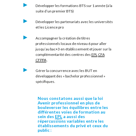
Développer les formations BTS sur 1 année (à la
suite d’un premier BTS)
Développer les partenariats avec les universités
et les Licence pro
Accompagner la création de titres
professionnels locaux de niveau 6 pour aller
jusqu’au bac+3 en établissement et jouer sur la
complémentarité des centres des
EPL
CFA
CFPPA
.
Gérer la concurrence avec les BUT en
développant des « bachelor professionnel »
spécifiques.
Nous constatons aussi que la loi
Avenir professionnel en plus de
bouleverser les équilibres entre les
différentes voies de formation au
sein des
EPL
a aussi des
répercussions variables entre les
établissements du privé et ceux du
public :