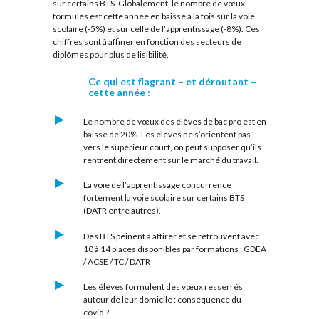
sur certains BTS. Globalement, le nombre de vœux
formulés est cette année en baisse à la fois sur la voie
scolaire (-5%) et sur celle de l’apprentissage (-8%). Ces
chiffres sont à affiner en fonction des secteurs de
diplômes pour plus de lisibilité.
Ce qui est flagrant – et déroutant –
cette année :
Le nombre de vœux des élèves de bac pro est en
baisse de 20%. Les élèves ne s’orientent pas
vers le supérieur court, on peut supposer qu’ils
rentrent directement sur le marché du travail.
La voie de l’apprentissage concurrence
fortement la voie scolaire sur certains BTS
(DATR entre autres).
Des BTS peinent à attirer et se retrouvent avec
10 à 14 places disponibles par formations : GDEA
/ ACSE / TC / DATR
Les élèves formulent des vœux resserrés
autour de leur domicile : conséquence du
covid ?