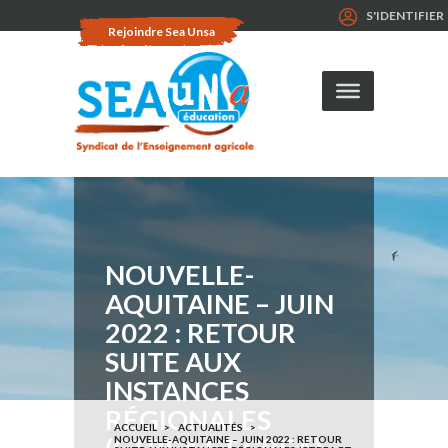
S'IDENTIFIER
Rejoindre Sea Unsa
NOUVELLE-
AQUITAINE – JUIN
2022 : RETOUR
SUITE AUX
INSTANCES
RÉGIONALES
ACCUEIL
ACTUALITÉS
NOUVELLE-AQUITAINE – JUIN 2022 : RETOUR