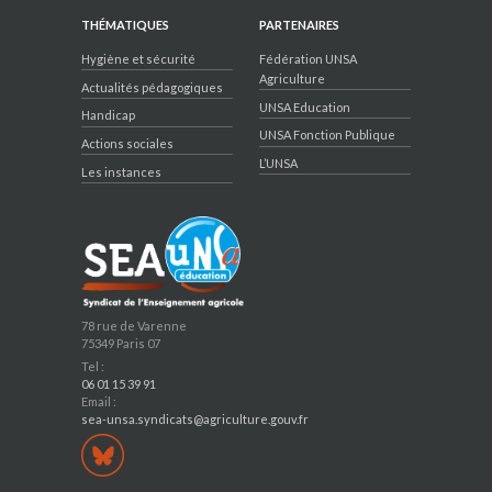
THÉMATIQUES
PARTENAIRES
Hygiène et sécurité
Fédération UNSA
Agriculture
Actualités pédagogiques
UNSA Education
Handicap
UNSA Fonction Publique
Actions sociales
L’UNSA
Les instances
78 rue de Varenne
75349 Paris 07
Tel :
06 01 15 39 91
Email :
sea-unsa.syndicats@agriculture.gouv.fr