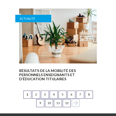
ACTUALITÉ
RÉSULTATS DE LA MOBILITÉ DES
PERSONNELS ENSEIGNANTS ET
D’ÉDUCATION TITULAIRES
1
2
3
4
5
6
7
8
9
10
11
12