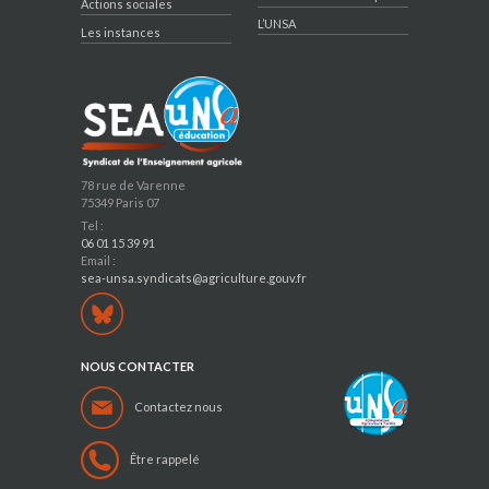
Actions sociales
L’UNSA
Les instances
78 rue de Varenne
75349 Paris 07
Tel :
06 01 15 39 91
Email :
sea-unsa.syndicats@agriculture.gouv.fr
NOUS CONTACTER
Contactez nous
Être rappelé