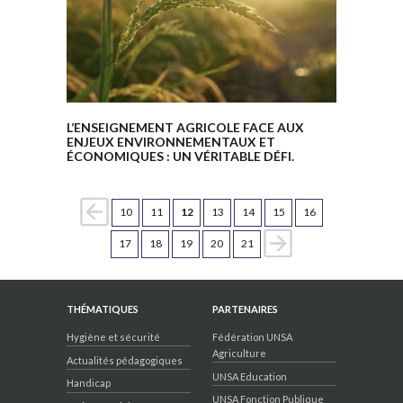
L’ENSEIGNEMENT AGRICOLE FACE AUX
ENJEUX ENVIRONNEMENTAUX ET
ÉCONOMIQUES : UN VÉRITABLE DÉFI.
10
11
12
13
14
15
16
17
18
19
20
21
THÉMATIQUES
PARTENAIRES
Hygiène et sécurité
Fédération UNSA
Agriculture
Actualités pédagogiques
UNSA Education
Handicap
UNSA Fonction Publique