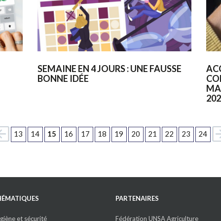
SEMAINE EN 4 JOURS : UNE FAUSSE
AC
BONNE IDÉE
CO
MA
202
13
14
15
16
17
18
19
20
21
22
23
24
HÉMATIQUES
PARTENAIRES
giène et sécurité
Fédération UNSA Agriculture