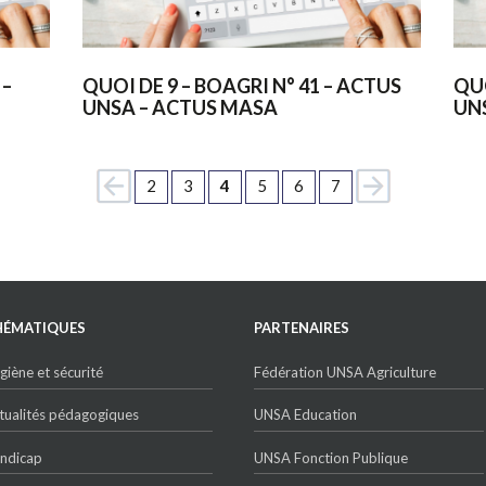
 –
QUOI DE 9 – BOAGRI N° 41 – ACTUS
QU
UNSA – ACTUS MASA
UN
2
3
4
5
6
7
HÉMATIQUES
PARTENAIRES
giène et sécurité
Fédération UNSA Agriculture
tualités pédagogiques
UNSA Education
ndicap
UNSA Fonction Publique