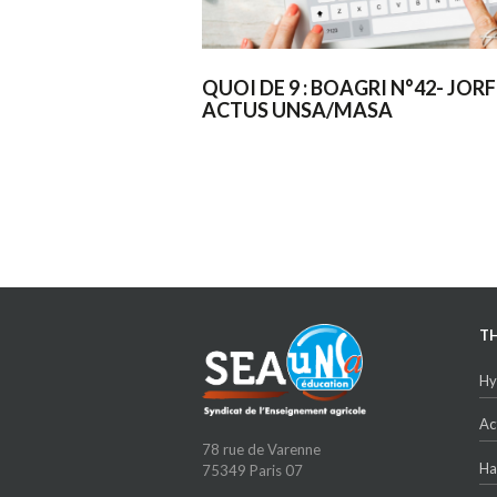
QUOI DE 9 : BOAGRI N°42- JORF
ACTUS UNSA/MASA
T
Hy
Ac
78 rue de Varenne
Ha
75349 Paris 07